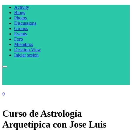
Activity
Blogs
Photos
Discussions
Groups
Events
Foro
Miembros
Desktop View
Iniciar sesión
0
Curso de Astrología
Arquetípica con Jose Luis