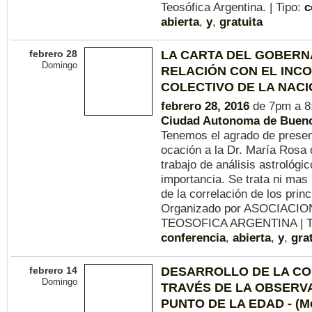
Teosófica Argentina. | Tipo:
c
abierta
,
y
,
gratuita
febrero 28
LA CARTA DEL GOBERN
Domingo
RELACIÓN CON EL INC
COLECTIVO DE LA NAC
febrero 28, 2016
de 7pm a 8
Ciudad Autonoma de Bueno
Tenemos el agrado de presen
ocación a la Dr. María Rosa
trabajo de análisis astrológic
importancia. Se trata ni mas
de la correlación de los princ
Organizado por ASOCIACI
TEOSOFICA ARGENTINA | T
conferencia
,
abierta
,
y
,
gra
febrero 14
DESARROLLO DE LA CO
Domingo
TRAVÉS DE LA OBSERV
PUNTO DE LA EDAD - (M