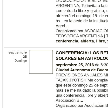
LA ASOCIACIÓN BIBLIOTE
ARGENTINA, Te invita a la c
con entrada libre y gratuita, 
ofrecerá el domingo 15 de en
hs. en la sede de la instituci
Agrel
…
Organizado por ASOCIACI
TEOSÓFICA ARGENTINA | T
conferencia
,
abierta
,
libre
,
septiembre
CONFERENCIA: LOS R
25
SOLARES EN ASTROLOG
Domingo
septiembre 25, 2016
de 6:3
Ciudad Autonoma de Bueno
PREVISIONES ANUALES M
TAJAK JYOTISH Me complac
que este domingo 25 de sep
mas se me ha dado la posibil
una conferencia libre y abiert
Asociación B
…
Organizado por Asociación Bi