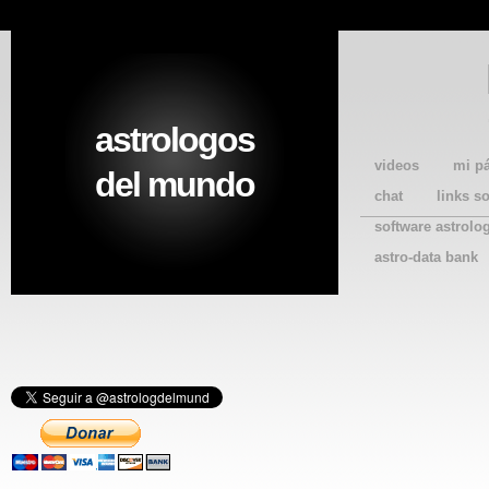
astrologos
videos
mi p
del mundo
chat
links s
software astrolo
astro-data bank