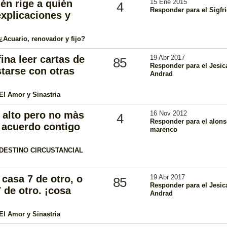
én rige a quién
15 Ene 2015
4
Responder para el Sigfr
explicaciones y
¿Acuario, renovador y fijo?
ina leer cartas de
19 Abr 2017
85
Responder para el Jesic
tarse con otras
Andrad
El Amor y Sinastria
 alto pero no màs
16 Nov 2012
4
Responder para el alon
 acuerdo contigo
marenco
DESTINO CIRCUSTANCIAL
 casa 7 de otro, o
19 Abr 2017
85
Responder para el Jesic
 de otro. ¡cosa
Andrad
El Amor y Sinastria