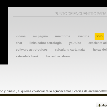
PUNTO DE ENCUENTRO PARA
videos
mi página
miembros
eventos
foro
chat
links sobre astrologia
youtube
excelente atl
software astrologicos
calcula tu carta natal
horas de
astro-data bank
los astros ahora
o y dinero , si quieres colaborar te lo agradecemos Gracias de antemano!!!!!
Agr