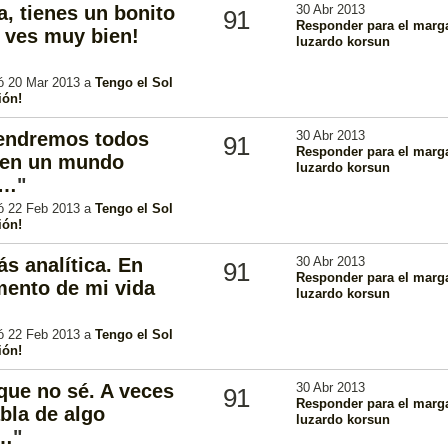
a, tienes un bonito
30 Abr 2013
91
Responder para el marg
e ves muy bien!
luzardo korsun
ió 20 Mar 2013 a
Tengo el Sol
ión!
endremos todos
30 Abr 2013
91
Responder para el marg
r en un mundo
luzardo korsun
s…
"
ió 22 Feb 2013 a
Tengo el Sol
ión!
ás analítica. En
30 Abr 2013
91
Responder para el marg
mento de mi vida
luzardo korsun
ió 22 Feb 2013 a
Tengo el Sol
ión!
ue no sé. A veces
30 Abr 2013
91
Responder para el marg
bla de algo
luzardo korsun
f…
"