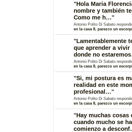
"
Hola Maria Florenci
nombre y también t
Como me h…
"
Antonio Polito Di Sabato respond
en la casa 8, parezco un escorp
"
Lamentablemente t
que aprender a vivi
donde no estaremo
Antonio Polito Di Sabato respond
en la casa 8, parezco un escorp
"
Si, mi postura es m
realidad en este mo
profesional…
"
Antonio Polito Di Sabato respond
en la casa 8, parezco un escorp
"
Hay muchas cosas q
cuando mucho se ha
comienzo a descon