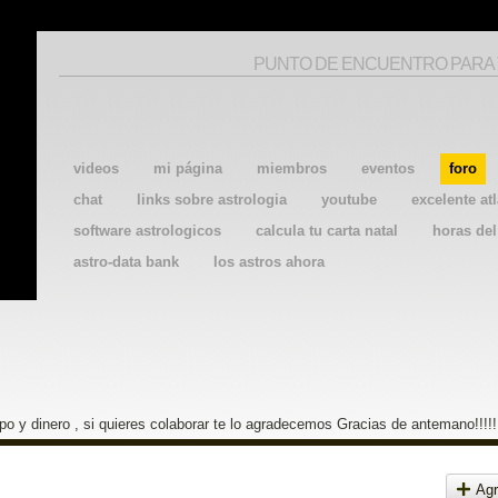
PUNTO DE ENCUENTRO PARA
videos
mi página
miembros
eventos
foro
chat
links sobre astrologia
youtube
excelente atl
software astrologicos
calcula tu carta natal
horas de
astro-data bank
los astros ahora
o y dinero , si quieres colaborar te lo agradecemos Gracias de antemano!!!!!
Agr