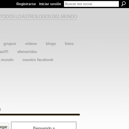
Registrarse
Iniciar sesión
 TODOS LO ASTROLOGOS DEL MUNDO
grupos
videos
blogs
fotos
as!!!!
efemerides
l mundo
nuestro facebook
!
egar
Bienvenido a