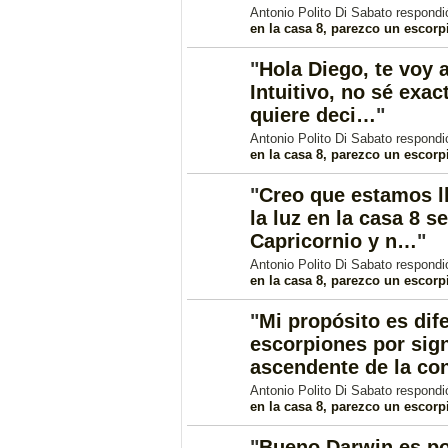
Antonio Polito Di Sabato respond
en la casa 8, parezco un escorp
"
Hola Diego, te voy 
Intuitivo, no sé exa
quiere deci…
"
Antonio Polito Di Sabato respond
en la casa 8, parezco un escorp
"
Creo que estamos l
la luz en la casa 8 se
Capricornio y n…
"
Antonio Polito Di Sabato respond
en la casa 8, parezco un escorp
"
Mi propósito es dife
escorpiones por sig
ascendente de la c
Antonio Polito Di Sabato respond
en la casa 8, parezco un escorp
"
Bueno Darwin es pos