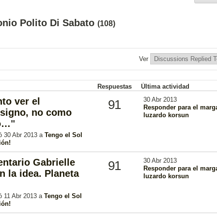
nio Polito Di Sabato
(108)
Ver
Respuestas
Última actividad
to ver el
30 Abr 2013
91
Responder para el marg
 signo, no como
luzardo korsun
co…
"
ió 30 Abr 2013 a
Tengo el Sol
ión!
ntario Gabrielle
30 Abr 2013
91
Responder para el marg
n la idea. Planeta
luzardo korsun
ió 11 Abr 2013 a
Tengo el Sol
ión!