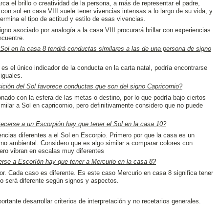
a el brillo o creatividad de la persona, a más de representar el padre,
con sol en casa VIII suele tener vivencias intensas a lo largo de su vida, y
ermina el tipo de actitud y estilo de esas vivencias.
igno asociado por analogía a la casa VIII procurará brillar con experiencias
ncuentre.
Sol en la casa 8 tendrá conductas similares a las de una persona de signo
 es el único indicador de la conducta en la carta natal, podría encontrarse
iguales.
sición del Sol favorece conductas que son del signo Capricornio?
onado con la esfera de las metas o destino, por lo que podría bajo ciertos
imilar a Sol en capricornio, pero definitivamente considero que no puede
ecerse a un Escorpión hay que tener el Sol en la casa 10?
ncias diferentes a el Sol en Escorpio. Primero por que la casa es un
orno ambiental. Considero que es algo similar a comparar colores con
ero vibran en escalas muy diferentes
erse a Escoríón hay que tener a Mercurio en la casa 8?
ior. Cada caso es diferente. Es este caso Mercurio en casa 8 significa tener
so será diferente según signos y aspectos.
rtante desarrollar criterios de interpretación y no recetarios generales.