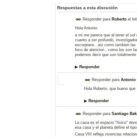
Respuestas a esta discusión
Responder para
Roberto
el
fe
Hola Antonio
a mi me parece que al tener el sol 
cuanto a ser profundo, investigado
escorpiano , asi como tambien las p
foco de atencion , como los son la
podemos decir que son totalmente 
▶
Responder
Responder para
Antonio 
Hola Roberto, que bueno que t
▶
Responder
Responder para
Santiago Ba
La casa es el espacio "físico" don
esa casa y el planeta define el tip
Casa VIII refleja vivencias relacio