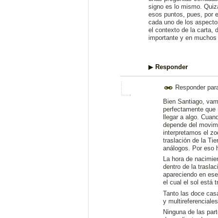
signo es lo mismo. Quizá
esos puntos, pues, por e
cada uno de los aspecto
el contexto de la carta,
importante y en muchos 
▶
Responder
Responder par
Bien Santiago, vamo
perfectamente que r
llegar a algo. Cuan
depende del movimi
interpretamos el zo
traslación de la Ti
análogos. Por eso 
La hora de nacimien
dentro de la trasla
apareciendo en ese 
el cual el sol está 
Tanto las doce cas
y multireferenciale
Ninguna de las parte