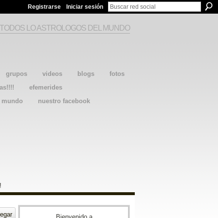
Registrarse
Iniciar sesión
 TODOS LO ASTROLOGOS DEL MUNDO
grupos
videos
blogs
fotos
as!!!!
efemerides
l mundo
nuestro facebook
!
egar
Bienvenido a