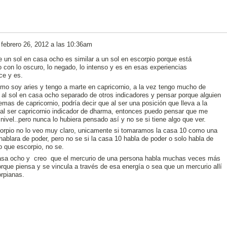
l
febrero 26, 2012 a las 10:36am
e un sol en casa ocho es similar a un sol en escorpio porque está
con lo oscuro, lo negado, lo intenso y es en esas experiencias
ce y es.
mo soy aries y tengo a marte en capricornio, a la vez tengo mucho de
r al sol en casa ocho separado de otros indicadores y pensar porque alguien
emas de capricornio, podría decir que al ser una posición que lleva a la
al ser capricornio indicador de dharma, entonces puedo pensar que me
nivel..pero nunca lo hubiera pensado así y no se si tiene algo que ver.
corpio no lo veo muy claro, unicamente si tomaramos la casa 10 como una
 hablara de poder, pero no se si la casa 10 habla de poder o solo habla de
eo que escorpio, no se.
asa ocho y creo que el mercurio de una persona habla muchas veces más
rque piensa y se vincula a través de esa energía o sea que un mercurio allí
rpianas.