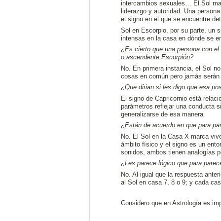
intercambios sexuales… El Sol marc
liderazgo y autoridad. Una persona 
el signo en el que se encuentre det
Sol en Escorpio, por su parte, un s
intensas en la casa en dónde se e
¿Es cierto que una persona con el 
o ascendente Escorpión?
No. En primera instancia, el Sol no
cosas en común pero jamás serán 
¿Que dirian si les digo que esa po
El signo de Capricornio está relaci
parámetros reflejar una conducta s
generalizarse de esa manera.
¿Están de acuerdo en que para par
No. El Sol en la Casa X marca vive
ámbito físico y el signo es un ent
sonidos, ambos tienen analogías p
¿Les parece lógico que para parec
No. Al igual que la respuesta anter
al Sol en casa 7, 8 o 9; y cada ca
Considero que en Astrología es impo