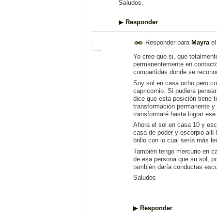
Saludos.
▶
Responder
Responder para
Mayra
e
Yo creo que si, que totalment
permanentemente en contacto 
compartidas donde se recono
Soy sol en casa ocho pero co
capricornio. Si pudiera pensa
dice que esta posición tiene t
transformación permanente y 
transformaré hasta lograr ese 
Ahora el sol en casa 10 y es
casa de poder y escorpio allí
brillo con lo cual sería más l
También tengo mercurio en c
de esa persona que su sol, po
también daría conductas esco
Saludos
▶
Responder