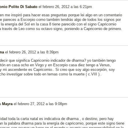
onio Polito Di Sabato
el
febrero 26, 2012 a las 6:21pm
ien me inspiró para hacer esas preguntas porque lei algo en un comentario
te pareces a Escorpio como también tendrás algo de todos los signos por
 la energía del Sol en la casa 8 tiene parecido con el signo Capricornio
a través de Leo como su octavo signo, poniendo a Capricornio de primero.
na
el
febrero 26, 2012 a las 8:39pm
ecir que significa Capricornio indicador de dharma? yo también tengo
lutón en casa ocho en Virgo y en Escorpio casa diez tengo a Venus,
y mi ascendente es Capricornio.. Si creo que soy algo escorpión, soy
o investigar sobre todo en temas como la muerte ( c.VIII )..
a
Mayra
el
febrero 27, 2012 a las 9:08pm
idad toda la carta natal es indicativa de dharma , o destino, pero hay
an la palabra dharma para la energía de capricornio, porque este signo tiene
 cosas con ocupar un lugar en el mundo y asumir una responsabilidad en la