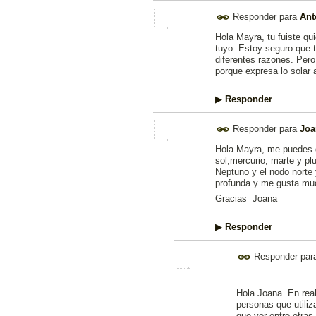
Responder para
Ant
Hola Mayra, tu fuiste qu
tuyo. Estoy seguro que 
diferentes razones. Pero
porque expresa lo solar 
▶
Responder
Responder para
Joa
Hola Mayra, me puedes d
sol,mercurio, marte y p
Neptuno y el nodo norte 
profunda y me gusta much
Gracias Joana
▶
Responder
Responder par
Hola Joana. En real
personas que utiliz
que ver entre otras