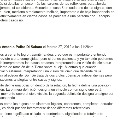
s si detallas un poco más las razones de tus reflexiones para abordar
jemplo, si considero a Mercurio en casa 8 en cada uno de los signos, con
s, bien, mediana o malamente recibido, importante o de baja importancia en
 definitivamente en ciertos casos se parecerá a una persona con Escorpio
otros casos no.
a
Antonio Polito Di Sabato
el
febrero 27, 2012 a las 11:28am
s a ver si te logro trasmitir la idea, creo que es importante y entiendo
eviste cierta complejidad, pero si tienes paciencia y yo también podremos
do interpretamos las casas estamos interpretando una visión del cielo que
ento de rotación de la Tierra sobre su eje. Mientras que cuando
diaco estamos interpretando una visión del cielo que depende de la
erra alrededor del Sol. Se trata de dos ciclos cósmicos independientes pero
hacemos analogías entre casas y signos.
to define una posición dentro de la rotación, la fecha define una posición
ción. La primera definición designa un vínculo con un signo que está
momento sobre el cielo visible, la segunda definición designa un signo por
transitando.
as como los signos son sistemas lógicos, coherentes, completos, cerrados
s, es decir pueden interpretarse desde diferentes referencias.
s tiene significado aislado, al contrario su significado es totalmente