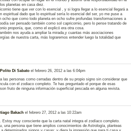
 los planetas en casa diez.
ornio tiene que ver con lo esencial , y si logra llegar a lo esencial llegará a
n espiritual dado que lo espiritual sería lo esencial del ser, yo me puse a
en ocho que como todo planeta en ocho sufre profundas transformaciones a
, podía ser pensado también como sol capricornio, pero lo pense tratando de
onio proponía, que, como el explicó era otra cosa.
también nos ayuda a ampliar la mirada,y cuantas más asociaciones
rgías de nuestra carta, más lograremos entender luego la totalidad que
Polito Di Sabato
el
febrero 26, 2012 a las 6:04pm
a las personas como cerradas dentro de su propio signo sin considerar que
incula con el zodiaco completo. Te has preguntado el porque de esas
son fruto de ninguna información superficial pescada en alguna revista.
tiago Bakach
el
febrero 27, 2012 a las 10:22am
o. Estoy muy consciente que la carta natal integra el zodíaco completo.
u, una persona que tiene amplios conocimientos de Astrología, planteas
a determinados signos y casas; y diera la impresión que para ti casa y