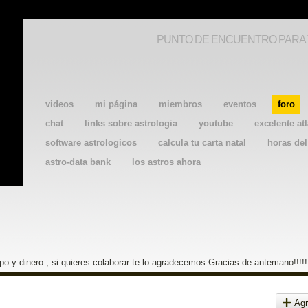
PUNTO DE ENCUENTRO PARA
videos
mi página
miembros
eventos
foro
chat
links sobre astrologia
youtube
excelente atl
software astrologicos
calcula tu carta natal
horas de
astro-data bank
los astros ahora
o y dinero , si quieres colaborar te lo agradecemos Gracias de antemano!!!!!
Agr