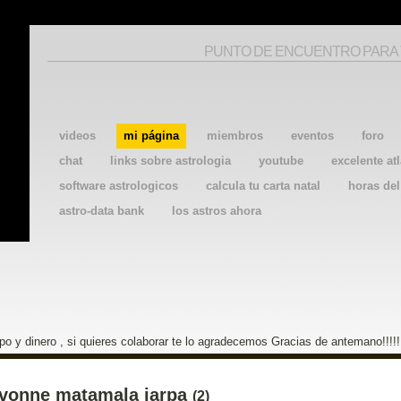
PUNTO DE ENCUENTRO PARA
videos
mi página
miembros
eventos
foro
chat
links sobre astrologia
youtube
excelente atl
software astrologicos
calcula tu carta natal
horas de
astro-data bank
los astros ahora
o y dinero , si quieres colaborar te lo agradecemos Gracias de antemano!!!!!
ivonne matamala jarpa
(2)