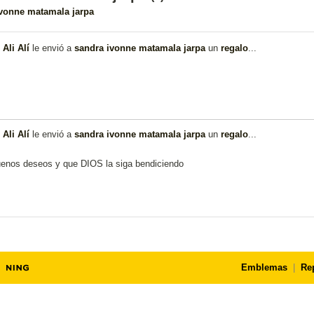
ivonne matamala jarpa
,
Ali Alí
le envió a
sandra ivonne matamala jarpa
un
regalo
...
,
Ali Alí
le envió a
sandra ivonne matamala jarpa
un
regalo
...
uenos deseos y que DIOS la siga bendiciendo
Emblemas
|
Re