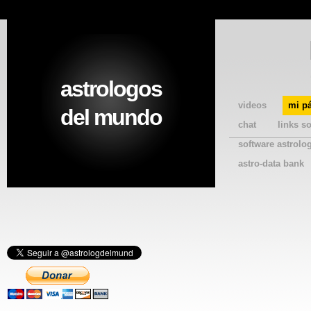
astrologos
videos
mi p
del mundo
chat
links s
software astrolo
astro-data bank