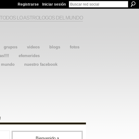
Registrarse
Iniciar sesión
 TODOS LO ASTROLOGOS DEL MUNDO
grupos
videos
blogs
fotos
as!!!!
efemerides
l mundo
nuestro facebook
!
Bienvenido a