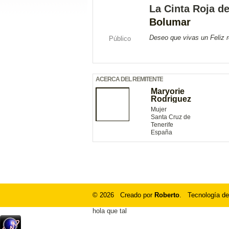
La Cinta Roja d
Bolumar
Deseo que vivas un Feliz r
Público
ACERCA DEL REMITENTE
Maryorie
Rodriguez
Mujer
Santa Cruz de
Tenerife
España
© 2026 Creado por
Roberto
. Tecnología de
hola que tal