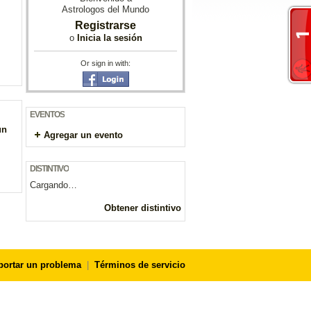
Astrologos del Mundo
Registrarse
o
Inicia la sesión
Or sign in with:
EVENTOS
un
Agregar un evento
DISTINTIVO
Cargando…
Obtener distintivo
portar un problema
|
Términos de servicio