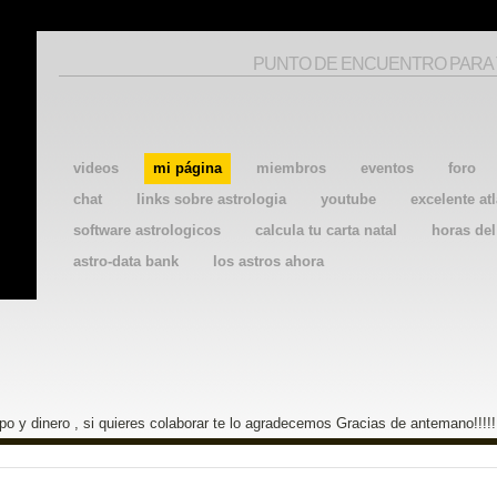
PUNTO DE ENCUENTRO PARA
videos
mi página
miembros
eventos
foro
chat
links sobre astrologia
youtube
excelente atl
software astrologicos
calcula tu carta natal
horas de
astro-data bank
los astros ahora
o y dinero , si quieres colaborar te lo agradecemos Gracias de antemano!!!!!