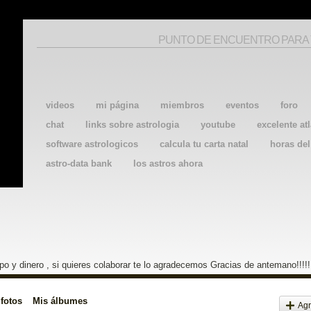
PUNTO DE ENCUENTRO PARA
videos
mi página
miembros
eventos
foro
chat
links sobre astrologia
youtube
excelente atl
software astrologicos
calcula tu carta natal
horas de
astro-data bank
los astros ahora
o y dinero , si quieres colaborar te lo agradecemos Gracias de antemano!!!!!
 fotos
Mis álbumes
Agr