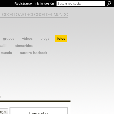
Registrarse
Iniciar sesión
 TODOS LO ASTROLOGOS DEL MUNDO
grupos
videos
blogs
fotos
as!!!!
efemerides
l mundo
nuestro facebook
!
egar
Bienvenido a