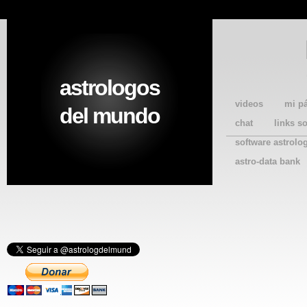
astrologos
videos
mi p
del mundo
chat
links s
software astrolo
astro-data bank