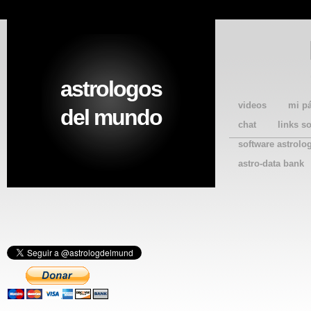
astrologos
videos
mi p
del mundo
chat
links s
software astrolo
astro-data bank