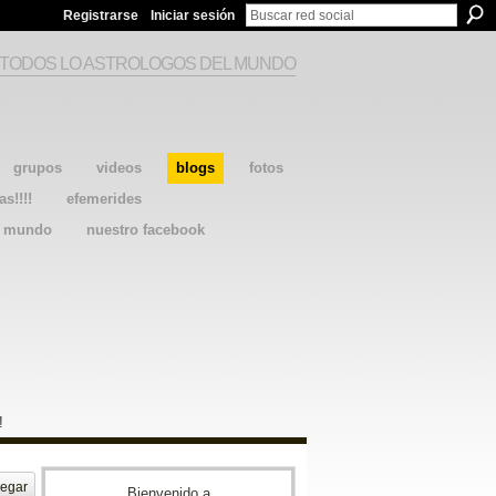
Registrarse
Iniciar sesión
 TODOS LO ASTROLOGOS DEL MUNDO
grupos
videos
blogs
fotos
as!!!!
efemerides
l mundo
nuestro facebook
!
egar
Bienvenido a