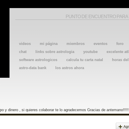
PUNTO DE ENCUENTRO PARA
videos
mi página
miembros
eventos
foro
chat
links sobre astrologia
youtube
excelente atl
software astrologicos
calcula tu carta natal
horas de
astro-data bank
los astros ahora
o y dinero , si quieres colaborar te lo agradecemos Gracias de antemano!!!!!
Agr