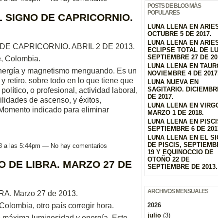
POSTS DE BLOG MÁS
POPULARES
 SIGNO DE CAPRICORNIO.
LUNA LLENA EN ARIES
OCTUBRE 5 DE 2017.
LUNA LLENA EN ARIE
E CAPRICORNIO. ABRIL 2 DE 2013.
ECLIPSE TOTAL DE L
SEPTIEMBRE 27 DE 20
é, Colombia.
LUNA LLENA EN TAUR
energía y magnetismo menguando. Es un
NOVIEMBRE 4 DE 2017
 retiro, sobre todo en lo que tiene que
LUNA NUEVA EN
SAGITARIO. DICIEMBR
olítico, o profesional, actividad laboral,
DE 2017.
bilidades de ascenso, y éxitos,
LUNA LLENA EN VIRG
 Momento indicado para eliminar
MARZO 1 DE 2018.
LUNA LLENA EN PISCI
SEPTIEMBRE 6 DE 201
LUNA LLENA EN EL S
DE PISCIS, SEPTIEMB
3 a las 5:44pm — No hay comentarios
19 Y EQUINOCCIO DE
OTOÑO 22 DE
O DE LIBRA. MARZO 27 DE
SEPTIEMBRE DE 2013.
ARCHIVOS MENSUALES
A. Marzo 27 de 2013.
Colombia, otro país corregir hora.
2026
julio
(3)
e máxima luminosidad y energía. Este