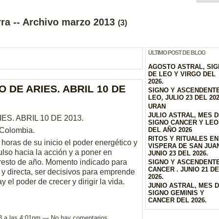
ra -- Archivo marzo 2013
(3)
ÚLTIMO POST DE BLOG
AGOSTO ASTRAL, SI
DE LEO Y VIRGO DEL
2026.
 DE ARIES. ABRIL 10 DE
SIGNO Y ASCENDENT
LEO, JULIO 23 DEL 20
URAN
JULIO ASTRAL, MES 
S. ABRIL 10 DE 2013.
SIGNO CANCER Y LEO
-Colombia.
DEL AÑO 2026
RITOS Y RITUALES EN
horas de su inicio el poder energético y
VISPERA DE SAN JUAN
lso hacia la acción y a poner en
JUNIO 23 DEL 2026.
 resto de año. Momento indicado para
SIGNO Y ASCENDENT
CANCER . JUNIO 21 D
 y directa, ser decisivos para emprende
2026.
 el poder de crecer y dirigir la vida.
JUNIO ASTRAL, MES 
SIGNO GEMINIS Y
CANCER DEL 2026.
3 a las 4:01pm — No hay comentarios