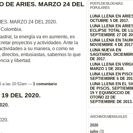
O DE ARIES. MARZO 24 DEL
POSTS DE BLOG MÁS
POPULARES
LUNA LLENA EN ARIES
OCTUBRE 5 DE 2017.
ES. MARZO 24 DEL 2020.
LUNA LLENA EN ARIE
- Colombia.
ECLIPSE TOTAL DE L
SEPTIEMBRE 27 DE 20
astral, la energía va en aumento, es
LUNA LLENA EN TAUR
retar proyectos y actividades. Ante la
NOVIEMBRE 4 DE 2017
actividades a su manera, o como se
LUNA NUEVA EN
 directos, entusiastas, sabemos lo que
SAGITARIO. DICIEMBR
DE 2017.
cia y libertad.
LUNA LLENA EN VIRG
MARZO 1 DE 2018.
LUNA LLENA EN PISCI
SEPTIEMBRE 6 DE 201
20 a las 10:52am —
1 comentario
LUNA LLENA EN EL S
DE PISCIS, SEPTIEMB
19 Y EQUINOCCIO DE
19 DEL 2020.
OTOÑO 22 DE
SEPTIEMBRE DE 2013.
020.
ARCHIVOS MENSUALES
020.
2026
julio
(3)