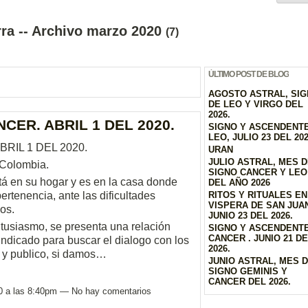
ra -- Archivo marzo 2020
(7)
ÚLTIMO POST DE BLOG
AGOSTO ASTRAL, SI
DE LEO Y VIRGO DEL
2026.
CER. ABRIL 1 DEL 2020.
SIGNO Y ASCENDENT
LEO, JULIO 23 DEL 20
RIL 1 DEL 2020.
URAN
JULIO ASTRAL, MES 
-Colombia.
SIGNO CANCER Y LEO
tá en su hogar y es en la casa donde
DEL AÑO 2026
rtenencia, ante las dificultades
RITOS Y RITUALES EN
VISPERA DE SAN JUAN
os.
JUNIO 23 DEL 2026.
ntusiasmo, se presenta una relación
SIGNO Y ASCENDENT
CANCER . JUNIO 21 D
ndicado para buscar el dialogo con los
2026.
r y publico, si damos…
JUNIO ASTRAL, MES 
SIGNO GEMINIS Y
CANCER DEL 2026.
0 a las 8:40pm — No hay comentarios