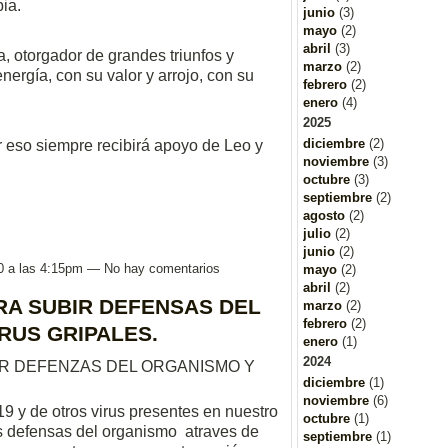
ia.
junio
(3)
mayo
(2)
abril
(3)
a, otorgador de grandes triunfos y
marzo
(2)
nergía, con su valor y arrojo, con su
febrero
(2)
enero
(4)
2025
diciembre
(2)
r eso siempre recibirá apoyo de Leo y
noviembre
(3)
octubre
(3)
septiembre
(2)
agosto
(2)
julio
(2)
junio
(2)
0 a las 4:15pm — No hay comentarios
mayo
(2)
abril
(2)
A SUBIR DEFENSAS DEL
marzo
(2)
febrero
(2)
RUS GRIPALES.
enero
(1)
2024
R DEFENZAS DEL ORGANISMO Y
diciembre
(1)
noviembre
(6)
19 y de otros virus presentes en nuestro
octubre
(1)
as defensas del organismo atraves de
septiembre
(1)