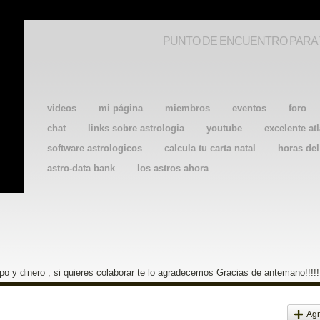
PUNTO DE ENCUENTRO PARA
videos
mi página
miembros
eventos
foro
chat
links sobre astrologia
youtube
excelente atl
software astrologicos
calcula tu carta natal
horas de
astro-data bank
los astros ahora
o y dinero , si quieres colaborar te lo agradecemos Gracias de antemano!!!!!
Agr