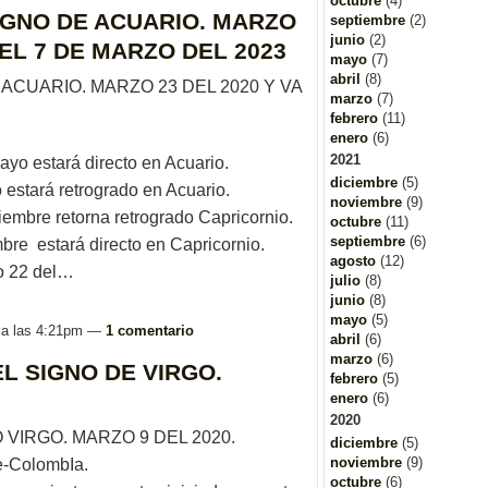
octubre
(4)
IGNO DE ACUARIO. MARZO
septiembre
(2)
junio
(2)
 EL 7 DE MARZO DEL 2023
mayo
(7)
abril
(8)
ACUARIO. MARZO 23 DEL 2020 Y VA
marzo
(7)
febrero
(11)
enero
(6)
2021
yo estará directo en Acuario.
diciembre
(5)
 estará retrogrado en Acuario.
noviembre
(9)
tiembre retorna retrogrado Capricornio.
octubre
(11)
septiembre
(6)
bre estará directo en Capricornio.
agosto
(12)
o 22 del…
julio
(8)
junio
(8)
mayo
(5)
 a las 4:21pm —
1 comentario
abril
(6)
marzo
(6)
L SIGNO DE VIRGO.
febrero
(5)
enero
(6)
2020
VIRGO. MARZO 9 DEL 2020.
diciembre
(5)
noviembre
(9)
e-ColombIa.
octubre
(6)