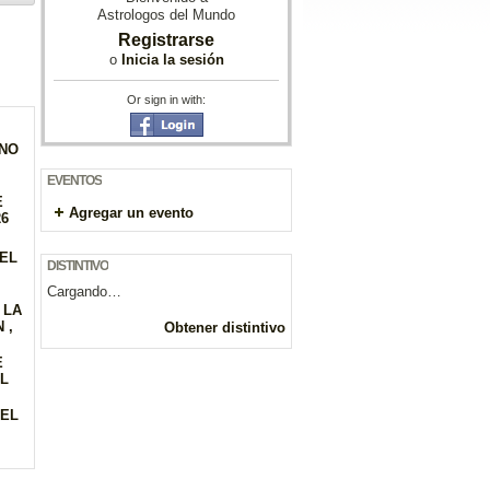
Astrologos del Mundo
Registrarse
o
Inicia la sesión
Or sign in with:
GNO
EVENTOS
E
Agregar un evento
26
DEL
DISTINTIVO
Cargando…
 LA
 ,
Obtener distintivo
E
EL
DEL