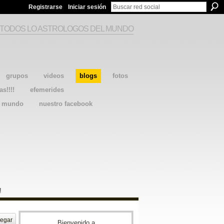
Registrarse
Iniciar sesión
 TODOS LO ASTROLOGOS DEL MUNDO
grupos
videos
blogs
fotos
as!!!!
efemerides
l mundo
nuestro facebook
!
egar
Bienvenido a