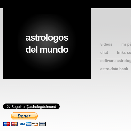
astrologos
videos
mi p
del mundo
chat
links s
software astrolo
astro-data bank