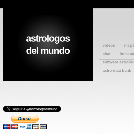
astrologos
videos
mi p
del mundo
chat
links s
software astrolo
astro-data bank