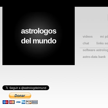
astrologos
videos
mi p
del mundo
chat
links s
software astrolo
astro-data bank