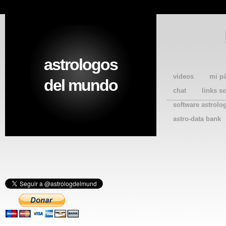
astrologos
videos
mi p
del mundo
chat
links s
software astrolo
astro-data bank