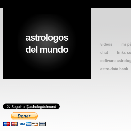
astrologos
videos
mi p
del mundo
chat
links s
software astrolo
astro-data bank