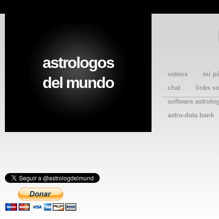
astrologos
videos
mi p
del mundo
chat
links s
software astrolo
astro-data bank