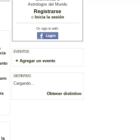
Astrologos del Mundo
Registrarse
o
Inicia la sesión
Or sign in with:
s
EVENTOS
cia
Agregar un evento
unto
DISTINTIVO
auro
Cargando…
ra
Obtener distintivo
 la