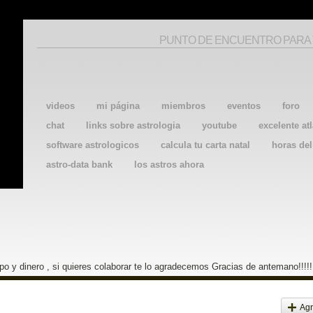
PUNTO DE ENCUENTRO PARA
videos
mi página
miembros
eventos
foro
chat
links sobre astrologia
youtube
excelente atl
software astrologicos
calcula tu carta natal
horas de
astro-data bank
los astros ahora
o y dinero , si quieres colaborar te lo agradecemos Gracias de antemano!!!!!
Agr