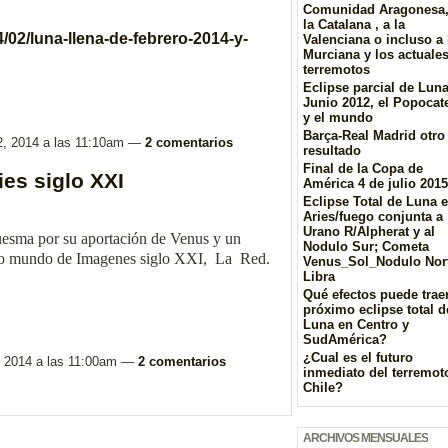
Comunidad Aragonesa,
la Catalana , a la
4/02/luna-llena-de-febrero-2014-y-
Valenciana o incluso a 
Murciana y los actuale
terremotos
Eclipse parcial de Lun
Junio 2012, el Popocat
y el mundo
Barça-Real Madrid otro
12, 2014 a las 11:10am —
2 comentarios
resultado
Final de la Copa de
es siglo XXI
América 4 de julio 2015
Eclipse Total de Luna 
Aries/fuego conjunta a
Urano R/Alpherat y al
luesma por su aportación de Venus y un
Nodulo Sur; Cometa
nuevo mundo de Imagenes siglo XXI, La Red.
Venus_Sol_Nodulo Nor
Libra
Qué efectos puede traer
próximo eclipse total d
Luna en Centro y
SudAmérica?
¿Cual es el futuro
5, 2014 a las 11:00am —
2 comentarios
inmediato del terremot
Chile?
ARCHIVOS MENSUALES