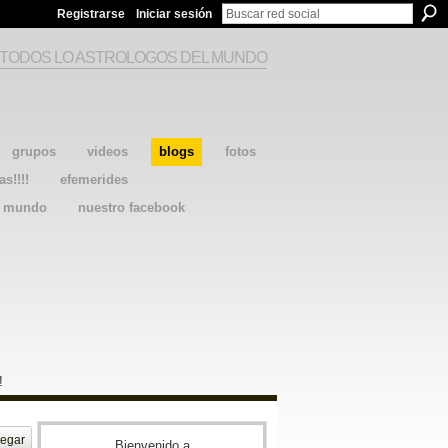
Registrarse
Iniciar sesión
 TODOS LO ASTROLOGOS DEL MUNDO
grupos
videos
blogs
fotos
as!!!!
efemerides
l mundo
nuestro facebook
!
egar
Bienvenido a