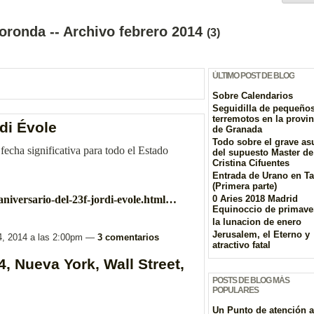
oronda -- Archivo febrero 2014
(3)
ÚLTIMO POST DE BLOG
Sobre Calendarios
Seguidilla de pequeño
terremotos en la provin
rdi Évole
de Granada
Todo sobre el grave as
fecha significativa para todo el Estado
del supuesto Master de
Cristina Cifuentes
Entrada de Urano en T
(Primera parte)
/aniversario-del-23f-jordi-evole.html…
0 Aries 2018 Madrid
Equinoccio de primave
la lunacion de enero
Jerusalem, el Eterno y
24, 2014 a las 2:00pm —
3 comentarios
atractivo fatal
4, Nueva York, Wall Street,
POSTS DE BLOG MÁS
POPULARES
Un Punto de atención a