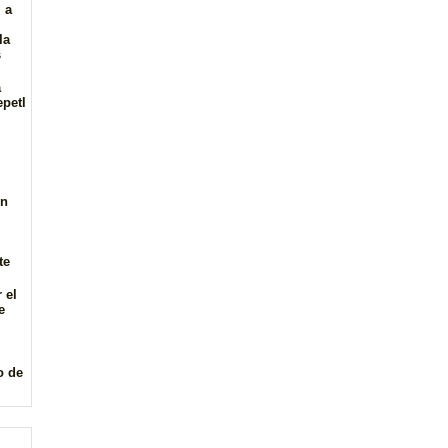
 a
la
s
a
epetl
en
te
 el
e
o de