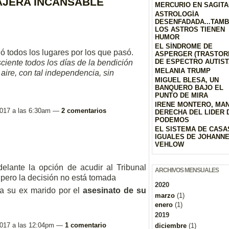
IAJERA INCANSABLE
MERCURIO EN SAGITA
ASTROLOGÍA
DESENFADADA...TAMB
LOS ASTROS TIENEN
HUMOR
EL SÍNDROME DE
odos los lugares por los que pasó.
ASPERGER (TRASTOR
DE ESPECTRO AUTIST
ciente todos los días de la bendición
MELANIA TRUMP
 aire, con tal independencia, sin
MIGUEL BLESA, UN
BANQUERO BAJO EL
PUNTO DE MIRA
IRENE MONTERO, MA
 2017 a las 6:30am —
2 comentarios
DERECHA DEL LIDER 
PODEMOS
EL SISTEMA DE CASA
IGUALES DE JOHANN
VEHLOW
 delante la opción de acudir al Tribunal
ARCHIVOS MENSUALES
ero la decisión no está tomada
2020
 a su ex marido por el
asesinato de su
marzo
(1)
enero
(1)
2019
 2017 a las 12:04pm —
1 comentario
diciembre
(1)