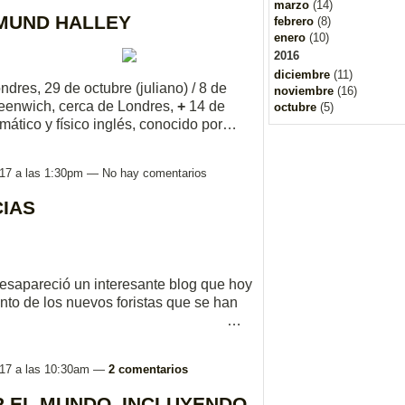
marzo
(14)
DMUND HALLEY
febrero
(8)
enero
(10)
2016
diciembre
(11)
dres, 29 de octubre (juliano) / 8 de
noviembre
(16)
reenwich, cerca de Londres,
+
14 de
octubre
(5)
mático y físico inglés, conocido por…
2017 a las 1:30pm — No hay comentarios
CIAS
sapareció un interesante blog que hoy
nto de los nuevos foristas que se han
foro del ADM. …
2017 a las 10:30am —
2 comentarios
R EL MUNDO, INCLUYENDO