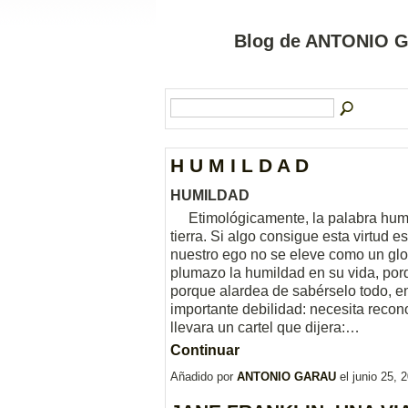
Blog de ANTONIO G
H U M I L D A D
HUMILDAD
Etimológicamente, la palabra humil
tierra. Si algo consigue esta virtud e
nuestro ego no se eleve como un gl
plumazo la humildad en su vida, por
porque alardea de sabérselo todo, e
importante debilidad: necesita recon
llevara un cartel que dijera:…
Continuar
Añadido por
ANTONIO GARAU
el junio 25,