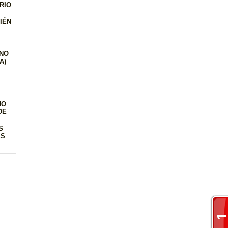
RIO
IÉN
NO
A)
NO
DE
S
ES