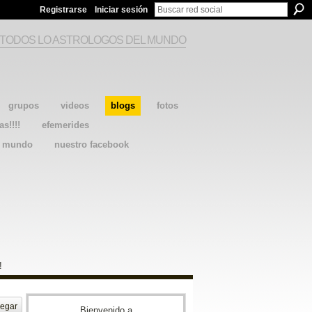
Registrarse
Iniciar sesión
 TODOS LO ASTROLOGOS DEL MUNDO
grupos
videos
blogs
fotos
as!!!!
efemerides
l mundo
nuestro facebook
!
egar
Bienvenido a