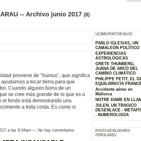
ARAU -- Archivo junio 2017
(8)
ÚLTIMO POST DE BLOG
PABLO IGLESIAS, UN
CAMALEÓN POLÍTICO
EXPERIENCIAS
ASTROLÓGICAS
GRETE THUNBERG,
JUANA DE ARCO DEL
CAMBIO CLIMÁTICO
dad proviene de "humus", que significa
PHILIPPE PETIT, EL 
s ayudarnos a tocar tierra para que
EQUILIBRISTA FRANC
obo. Cuando alguien borra de un
Accidente aéreo en
que se cree más grande de lo que es o
Mallorca
NOTRE DAME EN LLA
n el fondo está demostrando una
JULEN, UN TRÁGICO
ocimiento a toda costa. Es como si
DESENLACE - METAFÍ
- NUMEROLOGÍA
 2017 a las 9:04am — No hay comentarios
POSTS DE BLOG MÁS
POPULARES