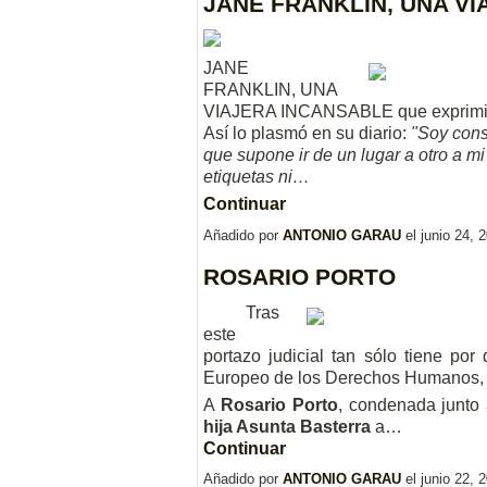
JANE FRANKLIN, UNA V
JANE
FRANKLIN, UNA
VIAJERA INCANSABLE que exprimió t
Así lo plasmó en su diario:
"Soy cons
que supone ir de un lugar a otro a mi
etiquetas ni…
Continuar
Añadido por
ANTONIO GARAU
el junio 24,
ROSARIO PORTO
Tras
este
portazo judicial tan sólo tiene por
Europeo de los Derechos Humanos, p
A
Rosario Porto
, condenada junto
hija Asunta Basterra
a…
Continuar
Añadido por
ANTONIO GARAU
el junio 22,