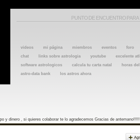
PUNTO DE ENCUENTRO PARA
videos
mi página
miembros
eventos
foro
chat
links sobre astrologia
youtube
excelente atl
software astrologicos
calcula tu carta natal
horas de
astro-data bank
los astros ahora
o y dinero , si quieres colaborar te lo agradecemos Gracias de antemano!!!!!
Agr