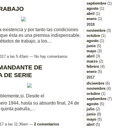
septiembre
(1)
TRABAJO
agosto
(1)
abril
(1)
enero
(1)
2018
existencia y por tanto las condiciones
noviembre
(3)
 que ésta es una premisa indispensable.
octubre
(1)
agosto
(1)
métodos de trabajo, a los…
junio
(5)
mayo
(3)
abril
(3)
 2017 a las 5:43am — No hay comentarios
marzo
(2)
OMANDANTE DE
febrero
(4)
enero
(5)
A DE SERIE
2017
diciembre
(6)
noviembre
(4)
octubre
(1)
iblemente,si. Desde el
septiembre
(7)
Enero 1944, hasta su absurdo final, 24 de
agosto
(5)
 quinta patrulla,…
julio
(2)
junio
(8)
mayo
(5)
2017 a las 11:30am —
2 comentarios
abril
(5)