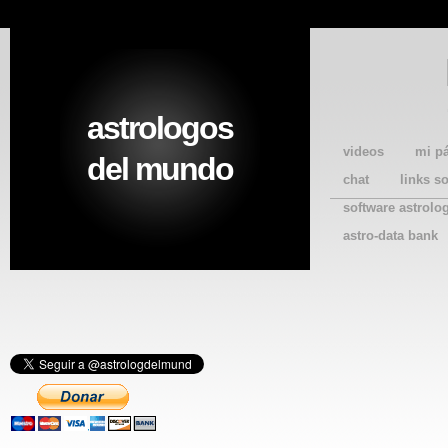
astrologos
videos
mi p
del mundo
chat
links s
software astrolo
astro-data bank