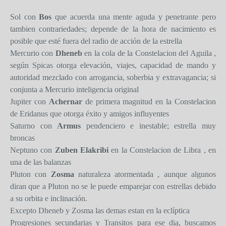
Sol con
Bos
que acuerda una mente aguda y penetrante pero
tambien contrariedades; depende de la hora de nacimiento es
posible que esté fuera del radio de acción de la estrella
Mercurio con
Dheneb
en la cola de la Constelacion del Aguila ,
según Spicas otorga elevación, viajes, capacidad de mando y
autoridad mezclado con arrogancia, soberbia y extravagancia; si
conjunta a Mercurio inteligencia original
Jupiter con
Achernar
de primera magnitud en la Constelacion
de Eridanus que otorga éxito y amigos influyentes
Saturno con
Armus
pendenciero e inestable; estrella muy
broncas
Neptuno con
Zuben Elakribi
en la Constelacion de Libra , en
una de las balanzas
Pluton con
Zosma
naturaleza atormentada , aunque algunos
diran que a Pluton no se le puede emparejar con estrellas debido
a su orbita e inclinación.
Excepto Dheneb y Zosma las demas estan en la eclíptica
Progresiones secundarias y Transitos para ese dia, buscamos