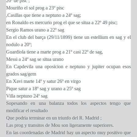
20º de pisc ;
Mouriño el sol prog a 23º pisc
,Casillas que tiene a neptuno a 24º sag;
en Ronaldo es mercurio prog el que se situa a 22º 49 pisc;
Sergio Ramos urano a 22º sag
En el club del barça (29/11/1899) tiene un estellium en sag y el
nodulo a 20º;
Guardiola tiene a marte prog a 21º casi 22º de sag,
Messi a 24º sag se situa urano
En Capdevila una oposicion e neptuno y jupiter ocupan esos
grados sag/gem
En Xavi marte 14º y satur 26º en virgo
Pique satur a 18º sag y urano a 25º sag
Villa neptuno 24º sag
Sopesando en una balanza todos los aspectos tengo que
modificar el resultado
Que podria terminar en un triunfo del R. Madrid ;
Las prog y transitos de Mou son ligeramente superiores.
En las coordenadas de Madrid hay un aspecto muy positivo que