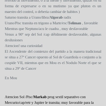
referido al movimiento, o a la mente y movimiento, quizas en su
forma de expresarse o en su mutismo ya que pluton es un
maestro del control, o deberia cambiar de habitos )
Saturno transita a Urano/libra/
Algorab
radix
Urano/Pisc transita en trigono a Marte/esc/
Toliman
, favorable
Mientras que Neptuno/acu le cuadra , muy desfavorable
Venus a 90º sep del Sol /cap débilmente desfavorable, algunas
desilusiones
Atencion! una curiosidad
El Ascendente del comienzo del partido a la manera tradicional
se situa a 27º Cancer opuesto al Sol de Guardiola o conjunto a la
cuspide VII, mientras que en Mou es el Nodulo Norte el que se
situa a 29º de Cancer
En Mou
Atencion Sol /Pisc/
Markab
prog sextil separativo con
Mercurio/cap/retr y Jupiter le transita; muy favorable para la