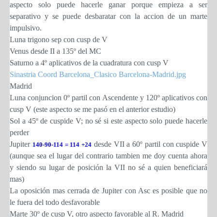
aspecto solo puede hacerle ganar porque empieza a ser
separativo y se puede desbaratar con la accion de un marte
impulsivo.
Luna trigono sep con cusp de V
Venus desde II a 135º del MC
Saturno a 4º aplicativos de la cuadratura con cusp V
Sinastria Coord Barcelona_Clasico Barcelona-Madrid.jpg
Madrid
Luna conjuncion 0º partil con Ascendente y 120º aplicativos con
cusp V (este aspecto se me pasó en el anterior estudio)
Sol a 45º de cuspide V; no sé si este aspecto solo puede hacerle
perder
Jupiter
desde VII a 60º partil con cuspide V
140-90-114 = 114 +24
(aunque sea el lugar del contrario tambien me doy cuenta ahora
y siendo su lugar de posición la VII no sé a quien beneficiará
mas)
La oposición mas cerrada de Jupiter con Asc es posible que no
le fuera del todo desfavorable
Marte 30º de cusp V, otro aspecto favorable al R. Madrid