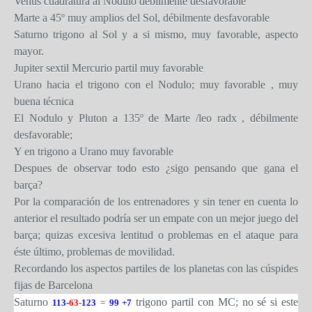
Venus cuadratura al Nodulo débilmente desfavorable
Marte a 45º muy amplios del Sol, débilmente desfavorable
Saturno trigono al Sol y a si mismo, muy favorable, aspecto
mayor.
Jupiter sextil Mercurio partil muy favorable
Urano hacia el trigono con el Nodulo; muy favorable , muy
buena técnica
El Nodulo y Pluton a 135º de Marte /leo radx , débilmente
desfavorable;
Y en trigono a Urano muy favorable
Despues de observar todo esto ¿sigo pensando que gana el
barça?
Por la comparación de los entrenadores y sin tener en cuenta lo
anterior el resultado podría ser un empate con un mejor juego del
barça; quizas excesiva lentitud o problemas en el ataque para
éste último, problemas de movilidad.
Recordando los aspectos partiles de los planetas con las cúspides
fijas de Barcelona
Saturno
trigono partil con MC; no sé si este
113-
63
-
123
=
99 +7