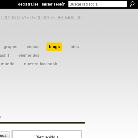
Registrarse
Iniciar sesión
 TODOS LO ASTROLOGOS DEL MUNDO
grupos
videos
blogs
fotos
as!!!!
efemerides
l mundo
nuestro facebook
!
egar
Bienvenido a