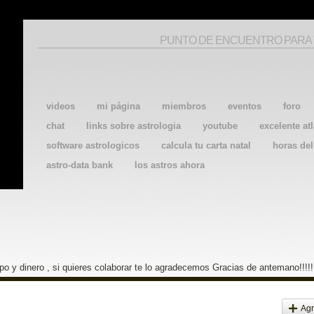
PUNTO DE ENCUENTRO PARA
videos
mi página
miembros
eventos
foro
chat
links sobre astrologia
youtube
excelente atl
software astrologicos
calcula tu carta natal
horas de
astro-data bank
los astros ahora
o y dinero , si quieres colaborar te lo agradecemos Gracias de antemano!!!!!
Agr