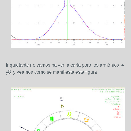
Inquietante no vamos ha ver la carta para los armónico 4
y8 y veamos como se manifiesta esta figura