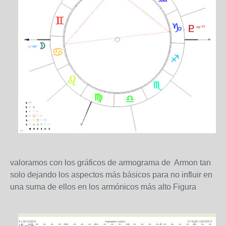
valoramos con los gráficos de armograma de Armon tan
solo dejando los aspectos más básicos para no influir en
una suma de ellos en los armónicos más alto Figura