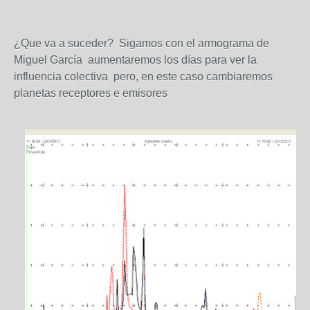
¿Que va a suceder? Sigamos con el armograma de
Miguel García aumentaremos los días para ver la
influencia colectiva pero, en este caso cambiaremos
planetas receptores e emisores