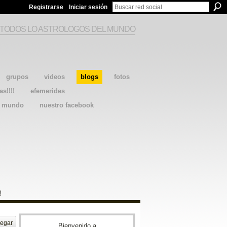
Registrarse
Iniciar sesión
 TODOS LO ASTROLOGOS DEL MUNDO
grupos
videos
blogs
fotos
as!!!!
efemerides
l mundo
nuestro facebook
!
egar
Bienvenido a