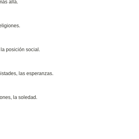
más allá.
religiones.
la posición social.
istades, las esperanzas.
iones, la soledad.