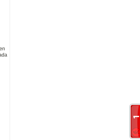
ben
cada