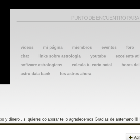
PUNTO DE ENCUENTRO PARA
videos
mi página
miembros
eventos
foro
chat
links sobre astrologia
youtube
excelente atl
software astrologicos
calcula tu carta natal
horas de
astro-data bank
los astros ahora
o y dinero , si quieres colaborar te lo agradecemos Gracias de antemano!!!!!
Agr