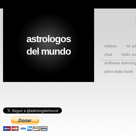
astrologos
videos
mi p
del mundo
chat
links s
software astrolo
astro-data bank