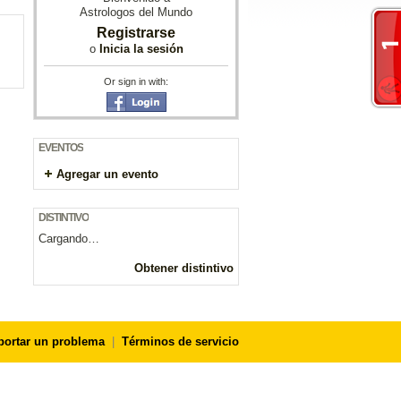
Astrologos del Mundo
Registrarse
o
Inicia la sesión
Or sign in with:
EVENTOS
Agregar un evento
DISTINTIVO
Cargando…
Obtener distintivo
portar un problema
|
Términos de servicio