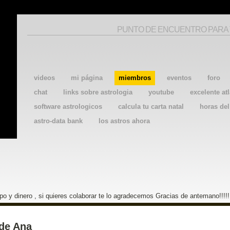
PUNTO DE ENCUENTRO PARA
videos
mi página
miembros
eventos
foro
chat
links sobre astrologia
youtube
excelente atl
software astrologicos
calcula tu carta natal
horas de
astro-data bank
los astros ahora
o y dinero , si quieres colaborar te lo agradecemos Gracias de antemano!!!!!
de Ana