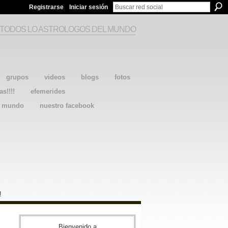
Registrarse
Iniciar sesión
 TODOS LO ASTROLOGOS DEL MUNDO
grupos
videos
blogs
fotos
as!!!!
efemerides
l mundo
nuestro facebook
!
Bienvenido a