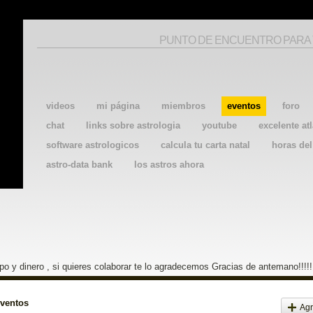
PUNTO DE ENCUENTRO PARA
videos
mi página
miembros
eventos
foro
chat
links sobre astrologia
youtube
excelente atl
software astrologicos
calcula tu carta natal
horas de
astro-data bank
los astros ahora
o y dinero , si quieres colaborar te lo agradecemos Gracias de antemano!!!!!
eventos
Agr