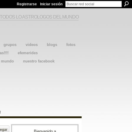
Registrarse
Iniciar sesión
 TODOS LO ASTROLOGOS DEL MUNDO
grupos
videos
blogs
fotos
as!!!!
efemerides
l mundo
nuestro facebook
!
egar
Bienvenido a