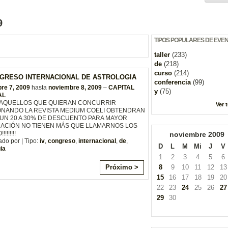
9
TIPOS POPULARES DE EVE
taller
(233)
de
(218)
curso
(214)
NGRESO INTERNACIONAL DE ASTROLOGIA
conferencia
(99)
re 7, 2009
hasta
noviembre 8, 2009
–
CAPITAL
y
(75)
AL
AQUELLOS QUE QUIERAN CONCURRIR
Ver 
NANDO LA REVISTA MEDIUM COELI OBTENDRAN
UN 20 A 30% DE DESCUENTO PARA MAYOR
ACIÓN NO TIENEN MÁS QUE LLAMARNOS LOS
!!!!!!!
noviembre
2009
do por | Tipo:
iv
,
congreso
,
internacional
,
de
,
D
L
M
Mi
J
V
ia
1
2
3
4
5
6
Próximo >
8
9
10
11
12
13
15
16
17
18
19
20
22
23
24
25
26
27
29
30