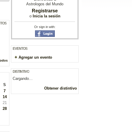
Astrologos del Mundo
Registrarse
o
Inicia la sesión
NTOS
Or sign in with:
EVENTOS
Agregar un evento
todos
DISTINTIVO
Cargando…
S
Obtener distintivo
7
14
21
28