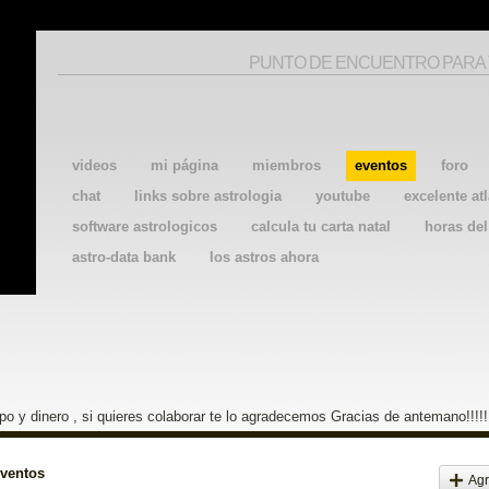
PUNTO DE ENCUENTRO PARA
videos
mi página
miembros
eventos
foro
chat
links sobre astrologia
youtube
excelente atl
software astrologicos
calcula tu carta natal
horas de
astro-data bank
los astros ahora
o y dinero , si quieres colaborar te lo agradecemos Gracias de antemano!!!!!
eventos
Agr