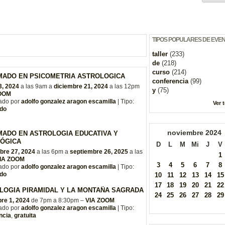
TIPOS POPULARES DE EVE
taller
(233)
de
(218)
curso
(214)
MADO EN PSICOMETRIA ASTROLOGICA
conferencia
(99)
3, 2024
a las 9am a
diciembre 21, 2024
a las 12pm
y
(75)
ZOOM
ado por
adolfo gonzalez aragon escamilla
| Tipo:
Ver 
do
noviembre
2024
MADO EN ASTROLOGIA EDUCATIVA Y
ÓGICA
D
L
M
Mi
J
V
bre 27, 2024
a las 6pm a
septiembre 26, 2025
a las
1
IA ZOOM
3
4
5
6
7
8
ado por
adolfo gonzalez aragon escamilla
| Tipo:
do
10
11
12
13
14
15
17
18
19
20
21
22
LOGIA PIRAMIDAL Y LA MONTAÑA SAGRADA
24
25
26
27
28
29
re 1, 2024
de 7pm a 8:30pm –
VIA ZOOM
ado por
adolfo gonzalez aragon escamilla
| Tipo:
ncia
,
gratuita