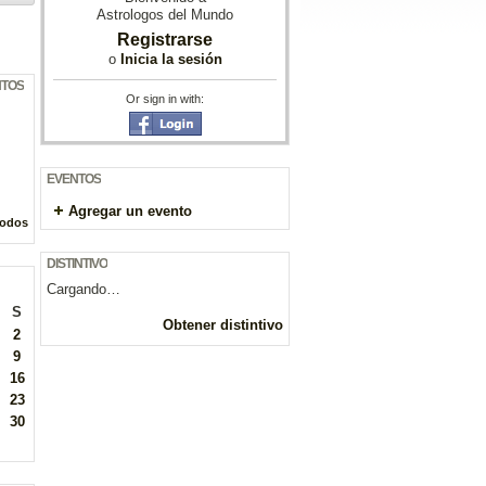
Astrologos del Mundo
Registrarse
o
Inicia la sesión
NTOS
Or sign in with:
EVENTOS
Agregar un evento
todos
DISTINTIVO
Cargando…
S
Obtener distintivo
2
9
16
23
30