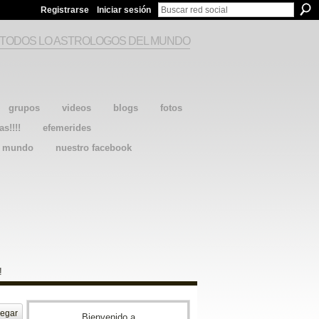
Registrarse
Iniciar sesión
 TODOS LO ASTROLOGOS DEL MUNDO
grupos
videos
blogs
fotos
as!!!!
efemerides
l mundo
nuestro facebook
!
egar
Bienvenido a