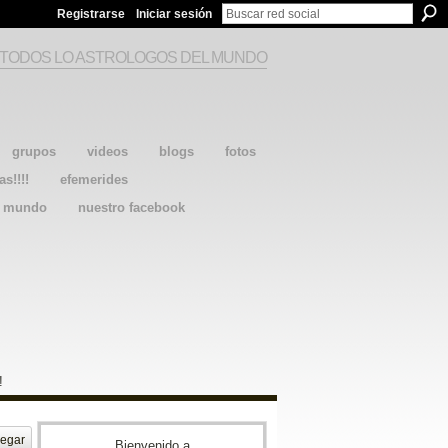
Registrarse
Iniciar sesión
 TODOS LO ASTROLOGOS DEL MUNDO
grupos
videos
blogs
fotos
as!!!!
efemerides
l mundo
nuestro facebook
!
egar
Bienvenido a