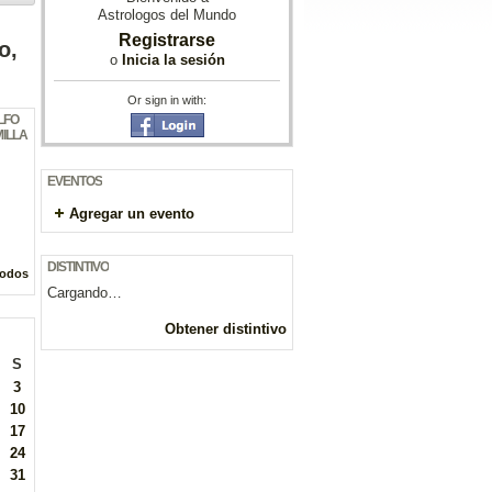
Astrologos del Mundo
Registrarse
o,
o
Inicia la sesión
Or sign in with:
LFO
ILLA
EVENTOS
Agregar un evento
DISTINTIVO
todos
Cargando…
Obtener distintivo
S
3
10
17
24
31