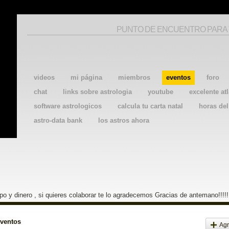
PUNTO DE ENCUENTRO PARA
videos
mi página
miembros
eventos
foro
chat
links sobre astrologia
youtube
excelente atl
software astrologicos
calcula tu carta natal
horas de
astro-data bank
los astros ahora
o y dinero , si quieres colaborar te lo agradecemos Gracias de antemano!!!!!
eventos
Agr