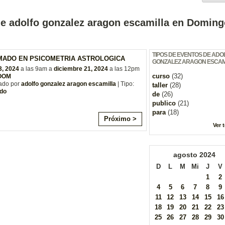
de adolfo gonzalez aragon escamilla en Doming
TIPOS DE EVENTOS DE ADO
MADO EN PSICOMETRIA ASTROLOGICA
GONZALEZ ARAGON ESCAM
3, 2024
a las 9am a
diciembre 21, 2024
a las 12pm
curso
(32)
ZOOM
ado por
adolfo gonzalez aragon escamilla
| Tipo:
taller
(28)
do
de
(26)
publico
(21)
para
(18)
Próximo >
Ver 
agosto
2024
D
L
M
Mi
J
V
1
2
4
5
6
7
8
9
11
12
13
14
15
16
18
19
20
21
22
23
25
26
27
28
29
30