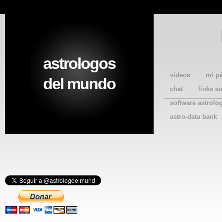
astrologos
videos
mi p
del mundo
chat
links s
software astrolo
astro-data bank