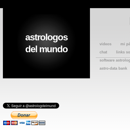
astrologos
videos
mi p
del mundo
chat
links s
software astrolo
astro-data bank