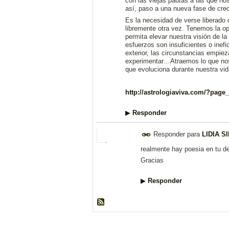
con las viejas pautas a las que n
así, paso a una nueva fase de cre
Es la necesidad de verse liberado d
libremente otra vez. Tenemos la op
permita elevar nuestra visión de 
esfuerzos son insuficientes o inef
exterior, las circunstancias empie
experimentar…Atraemos lo que nos 
que evoluciona durante nuestra vid
http://astrologiaviva.com/?page
▶
Responder
Responder para
LIDIA S
realmente hay poesia en tu des
Gracias
▶
Responder