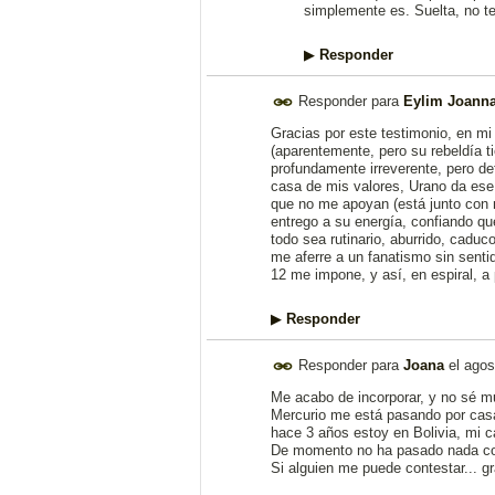
simplemente es. Suelta, no te
▶
Responder
Responder para
Eylim Joanna
Gracias por este testimonio, en mi
(aparentemente, pero su rebeldía t
profundamente irreverente, pero def
casa de mis valores, Urano da ese 
que no me apoyan (está junto con 
entrego a su energía, confiando q
todo sea rutinario, aburrido, cadu
me aferre a un fanatismo sin sentid
12 me impone, y así, en espiral, a 
▶
Responder
Responder para
Joana
el
agos
Me acabo de incorporar, y no sé mu
Mercurio me está pasando por casa 
hace 3 años estoy en Bolivia, mi c
De momento no ha pasado nada con
Si alguien me puede contestar... g