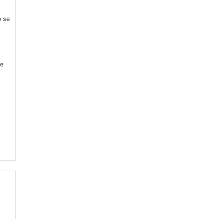
o se
me