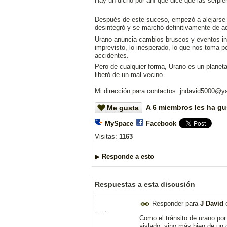
Hay un dicho por ahí que dice que las serpi
Después de este suceso, empezó a alejarse 
desintegró y se marchó definitivamente de aq
Urano anuncia cambios bruscos y eventos ine
imprevisto, lo inesperado, lo que nos toma p
accidentes.
Pero de cualquier forma, Urano es un planet
liberó de un mal vecino.
Mi dirección para contactos: jndavid5000@
y
A 6 miembros les ha gu
Me gusta
MySpace
Facebook
Visitas:
1163
▶
Responde a esto
Respuestas a esta discusión
Responder para
J David
Como el tránsito de urano por 
aislado, sino más bien de un 