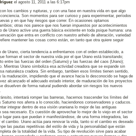
driguez
el
agosto 11, 2011 a las 6:17pm
con los cambios y rupturas, y con una fase en nuestra vida en que algo
a conciencia. Son momentos para ser curioso y para experimentar, períodos
uevas y en que hay riesgos que correr. En ocasiones optamos
ambios; otras nos parece que nos fueran impuestos por acontecimientos
to de Urano active una guerra básica existente en toda psique humana: una
rvación que entra en conflicto con nuestro anhelo de alteración, variedad
efiere mantener las cosas como están, en tanto que otra quiere seguir
 de Urano, cierta tendencia a enfrentarnos con el orden establecido, a
ue forman el sector de nuestra vida por el que Urano está transitando;
cto entre las fuerzas del orden (Saturno) y las fuerzas del caos (Urano);
do. Mientras Urano simboliza esa actividad creadora que se expande sin
esa naturaleza cradora. Sin embargo, tambien esos límites tienen sentido,
 y la maduración, impidiendo que el avance hacia lo desconocido se haga de
 vez alcanzado el adecuado estado interior, de maduración de los proyectos
 se disuelven de forma natural pudiendo abordar sin riesgos los nuevos
.
nsito, intentará romper las barreras, hacernos trascender los límites del
as Saturno nos aferra a lo conocido, haciendonos conservadores y caducos.
tar integrar dentro de esa visión uraniana lo mejor de las antiguas
 sea necesario. Es cuestión de aprovechar lo mejor de lo viejo en el sector
o lugar para que puedan ir manifestándose, de una forma integradora, las
el cambio. Urano actúa para renovar la vida, tanto si el cambio es deseado
e las pautas repetitivas del estilo de vida y la personalidad que están
leta de la totalidad de la vida. Su tipo de revolución sirve para acabar