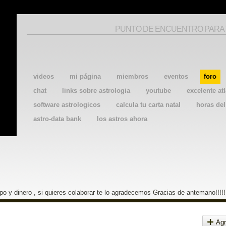
PUNTO DE ENCUENTRO PARA
videos
mi página
miembros
eventos
foro
chat
links sobre astrologia
youtube
excelente atl
software astrologicos
calcula tu carta natal
horas de
astro-data bank
los astros ahora
o y dinero , si quieres colaborar te lo agradecemos Gracias de antemano!!!!!
Agr