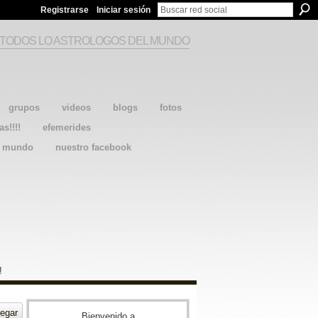
Registrarse
Iniciar sesión
 TODOS LO ASTROLOGOS DEL MUNDO
grupos
videos
blogs
fotos
as!!!!
efemerides
l mundo
nuestro facebook
!
egar
Bienvenido a