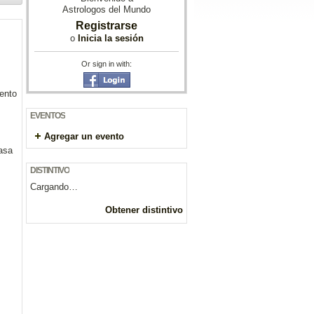
Astrologos del Mundo
Registrarse
o
Inicia la sesión
Or sign in with:
ento
EVENTOS
Agregar un evento
asa
DISTINTIVO
Cargando…
Obtener distintivo