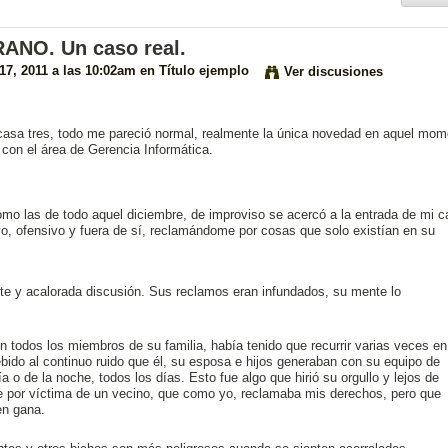
NO. Un caso real.
 17, 2011 a las 10:02am en
Título ejemplo
Ver discusiones
casa tres, todo me pareció normal, realmente la única novedad en aquel mom
con el área de Gerencia Informática.
o las de todo aquel diciembre, de improviso se acercó a la entrada de mi c
ivo, ofensivo y fuera de sí, reclamándome por cosas que solo existían en su
te y acalorada discusión. Sus reclamos eran infundados, su mente lo
on todos los miembros de su familia, había tenido que recurrir varias veces en
ebido al continuo ruido que él, su esposa e hijos generaban con su equipo de
a o de la noche, todos los días. Esto fue algo que hirió su orgullo y lejos de
e por víctima de un vecino, que como yo, reclamaba mis derechos, pero que
en gana.