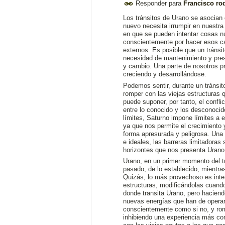
Responder para
Francisco ro
Los tránsitos de Urano se asocian 
nuevo necesita irrumpir en nuestr
en que se pueden intentar cosas n
conscientemente por hacer esos c
externos. Es posible que un tránsi
necesidad de mantenimiento y prese
y cambio. Una parte de nosotros pr
creciendo y desarrollándose.
Podemos sentir, durante un tránsito
romper con las viejas estructuras q
puede suponer, por tanto, el confli
entre lo conocido y los desconoci
límites, Saturno impone límites a 
ya que nos permite el crecimiento
forma apresurada y peligrosa. Una
e ideales, las barreras limitadoras
horizontes que nos presenta Urano
Urano, en un primer momento del trá
pasado, de lo establecido; mientr
Quizás, lo más provechoso es inten
estructuras, modificándolas cuando
donde transita Urano, pero haciend
nuevas energías que han de operar 
conscientemente como si no, y romp
inhibiendo una experiencia más comp