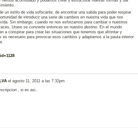
os hemos acomodado y podamos crear y estructurar nuevas formas y dar
cimiento.
e un estilo de vida sofocante, de encontrar una salida para poder respirar
ortunidad de introducir una serie de cambios en nuestra vida que nos
la vida. Sin embargo, cuando no nos esforzamos para cambiar o nuestros
icaces, Urano se convierte entonces en nuestro
destino
. En el mundo
zan a conspirar para crear las situaciones que tenemos que afrontar y
es necesario para provocar esos cambios y adaptarnos a la pauta interior
a.
_id=1128
ILVA
el
agosto 11, 2011 a las 7:32pm
cripcion , si es asi..