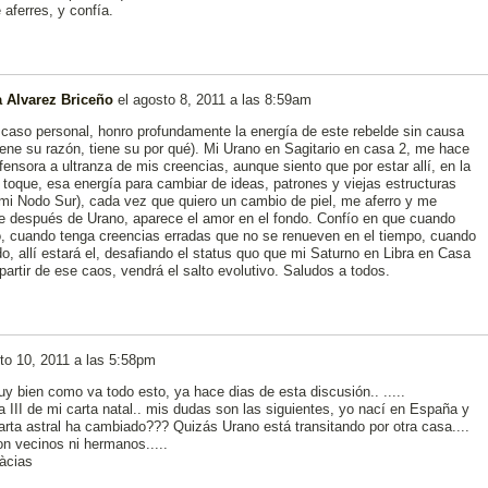
 aferres, y confía.
 Alvarez Briceño
el
agosto 8, 2011 a las 8:59am
 caso personal, honro profundamente la energía de este rebelde sin causa
iene su razón, tiene su por qué). Mi Urano en Sagitario en casa 2, me hace
ensora a ultranza de mis creencias, aunque siento que por estar allí, en la
toque, esa energía para cambiar de ideas, patrones y viejas estructuras
mi Nodo Sur), cada vez que quiero un cambio de piel, me aferro y me
ue después de Urano, aparece el amor en el fondo. Confío en que cuando
co, cuando tenga creencias erradas que no se renueven en el tiempo, cuando
o, allí estará el, desafiando el status quo que mi Saturno en Libra en Casa
partir de ese caos, vendrá el salto evolutivo. Saludos a todos.
to 10, 2011 a las 5:58pm
y bien como va todo esto, ya hace dias de esta discusión.. .....
III de mi carta natal.. mis dudas son las siguientes, yo nací en España y
arta astral ha cambiado??? Quizás Urano está transitando por otra casa....
 vecinos ni hermanos.....
ràcias