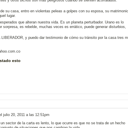
entes y otros bichos son más peligrosos cuando se sienten acorralados.
de su casa, entro en violentas peleas a golpes con su esposa, su matrimoni
uel lugar.
sperados que alteran nuestra vida. Es un planeta perturbador. Urano es lo
or sorpresa, es rebelde, muchas veces es errático, puede generar disturbios,
a LIBERADOR, y puedo dar testimonio de cómo su tránsito por la casa tres 
ahoo.com.co
stado esto
el
julio 20, 2011 a las 12:51pm
un sector de la carta es lento, lo que ocurre es que no se trata de un hecho
conjunto de situaciones que nos cambian la vida.