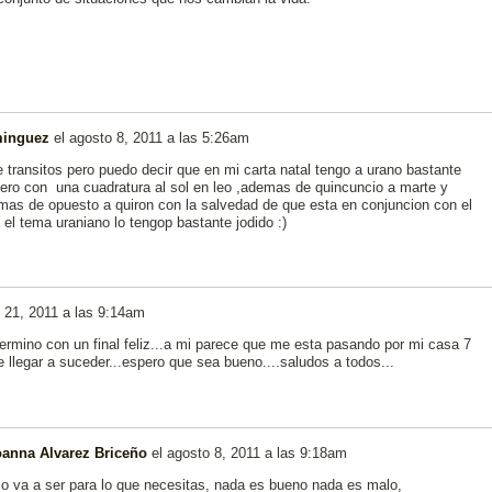
minguez
el
agosto 8, 2011 a las 5:26am
transitos pero puedo decir que en mi carta natal tengo a urano bastante
pero con una cuadratura al sol en leo ,ademas de quincuncio a marte y
as de opuesto a quiron con la salvedad de que esta en conjuncion con el
 el tema uraniano lo tengop bastante jodido :)
o 21, 2011 a las 9:14am
ermino con un final feliz...a mi parece que me esta pasando por mi casa 7
 llegar a suceder...espero que sea bueno....saludos a todos...
oanna Alvarez Briceño
el
agosto 8, 2011 a las 9:18am
o va a ser para lo que necesitas, nada es bueno nada es malo,