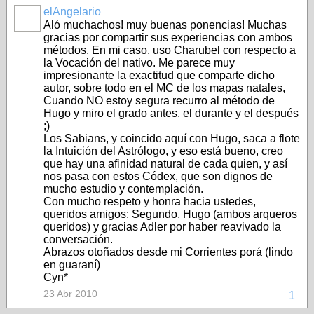
elAngelario
Aló muchachos! muy buenas ponencias! Muchas
gracias por compartir sus experiencias con ambos
métodos. En mi caso, uso Charubel con respecto a
la Vocación del nativo. Me parece muy
impresionante la exactitud que comparte dicho
autor, sobre todo en el MC de los mapas natales,
Cuando NO estoy segura recurro al método de
Hugo y miro el grado antes, el durante y el después
;)
Los Sabians, y coincido aquí con Hugo, saca a flote
la Intuición del Astrólogo, y eso está bueno, creo
que hay una afinidad natural de cada quien, y así
nos pasa con estos Códex, que son dignos de
mucho estudio y contemplación.
Con mucho respeto y honra hacia ustedes,
queridos amigos: Segundo, Hugo (ambos arqueros
queridos) y gracias Adler por haber reavivado la
conversación.
Abrazos otoñados desde mi Corrientes porá (lindo
en guaraní)
Cyn*
23 Abr 2010
1