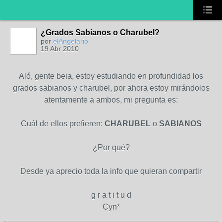
¿Grados Sabianos o Charubel?
por
elAngelario
19 Abr 2010
Aló, gente beia, estoy estudiando en profundidad los
grados sabianos y charubel, por ahora estoy mirándolos
atentamente a ambos, mi pregunta es:
Cuál de ellos prefieren:
CHARUBEL
o
SABIANOS
¿Por qué?
Desde ya aprecio toda la info que quieran compartir
g r a t i t u d
Cyn*