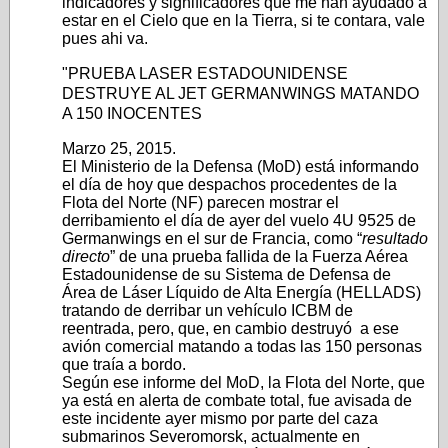
indicadores y significadores que me han ayudado a
estar en el Cielo que en la Tierra, si te contara, vale
pues ahi va.
"PRUEBA LASER ESTADOUNIDENSE
DESTRUYE AL JET GERMANWINGS MATANDO
A 150 INOCENTES
Marzo 25, 2015.
El Ministerio de la Defensa (MoD) está informando
el día de hoy que despachos procedentes de la
Flota del Norte (NF) parecen mostrar el
derribamiento el día de ayer del vuelo 4U 9525 de
Germanwings en el sur de Francia, como “
resultado
directo
” de una prueba fallida de la Fuerza Aérea
Estadounidense de su Sistema de Defensa de
Área de Láser Líquido de Alta Energía (HELLADS)
tratando de derribar un vehículo ICBM de
reentrada, pero, que, en cambio destruyó a ese
avión comercial matando a todas las 150 personas
que traía a bordo.
Según ese informe del MoD, la Flota del Norte, que
ya está en alerta de combate total, fue avisada de
este incidente ayer mismo por parte del caza
submarinos Severomorsk, actualmente en