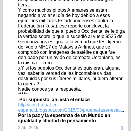
tierra.
Y como muchos pilotos Alemanes se están
negando a volar el día de hoy debido a esos
ejercicios militares Estadounidenses contra la
Federación (Rusa), ese reporte concluye, la
probabilidad de que al pueblo Occidental se le diga
la verdad sobre lo que le sucedió al vuelo 9525 de
Germanwings es igual a la verdad que les dijeron
del vuelo MH17 de Malaysia Airlines, que se
comprobó con imágenes de satélite de que fue
derribado por un avión de combate Ucraniano, es
la misma… cero.
¿Y si los pueblos Occidentales quisieran, alguna
vez, saber la verdad de las incontables vidas
destruidas por sus líderes militares, pudiera alterar
la guerra?
Nadie conoce ya la respuesta.
*****
Por supuesto, ahi esta el enlace
http://sorchafaal-en-
espanol.blogspot.com/2015/03/prueba-laser-esta...
.
Por la paz y la esperanza de un Mundo en
igualdad y libertad de pensamiento.
2 Abr 2015
3