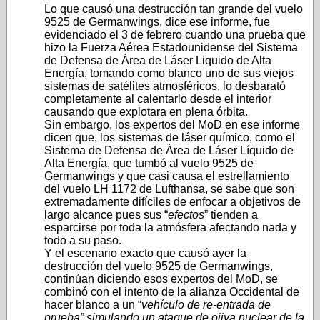
Lo que causó una destrucción tan grande del vuelo
9525 de Germanwings, dice ese informe, fue
evidenciado el 3 de febrero cuando una prueba que
hizo la Fuerza Aérea Estadounidense del Sistema
de Defensa de Área de Láser Liquido de Alta
Energía, tomando como blanco uno de sus viejos
sistemas de satélites atmosféricos, lo desbarató
completamente al calentarlo desde el interior
causando que explotara en plena órbita.
Sin embargo, los expertos del MoD en ese informe
dicen que, los sistemas de láser químico, como el
Sistema de Defensa de Área de Láser Líquido de
Alta Energía, que tumbó al vuelo 9525 de
Germanwings y que casi causa el estrellamiento
del vuelo LH 1172 de Lufthansa, se sabe que son
extremadamente difíciles de enfocar a objetivos de
largo alcance pues sus “
efectos
” tienden a
esparcirse por toda la atmósfera afectando nada y
todo a su paso.
Y el escenario exacto que causó ayer la
destrucción del vuelo 9525 de Germanwings,
continúan diciendo esos expertos del MoD, se
combinó con el intento de la alianza Occidental de
hacer blanco a un “
vehículo de re-entrada de
prueba” simulando un ataque de ojiva nuclear de la