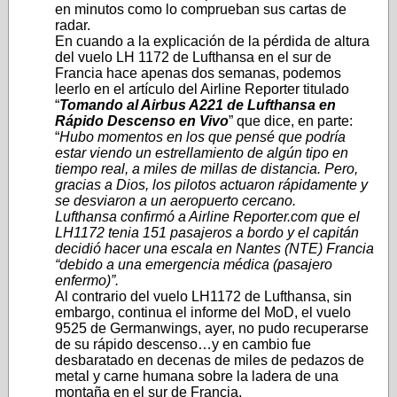
en minutos como lo comprueban sus cartas de
radar.
En cuando a la explicación de la pérdida de altura
del vuelo LH 1172 de Lufthansa en el sur de
Francia hace apenas dos semanas, podemos
leerlo en el artículo del Airline Reporter titulado
“
Tomando al Airbus A221 de Lufthansa en
Rápido Descenso en Vivo
” que dice, en parte:
“
Hubo momentos en los que pensé que podría
estar viendo un estrellamiento de algún tipo en
tiempo real, a miles de millas de distancia. Pero,
gracias a Dios, los pilotos actuaron rápidamente y
se desviaron a un aeropuerto cercano.
Lufthansa confirmó a Airline Reporter.com que el
LH1172 tenia 151 pasajeros a bordo y el capitán
decidió hacer una escala en Nantes (NTE) Francia
“debido a una emergencia médica (pasajero
enfermo)”.
Al contrario del vuelo LH1172 de Lufthansa, sin
embargo, continua el informe del MoD, el vuelo
9525 de Germanwings, ayer, no pudo recuperarse
de su rápido descenso…y en cambio fue
desbaratado en decenas de miles de pedazos de
metal y carne humana sobre la ladera de una
montaña en el sur de Francia.