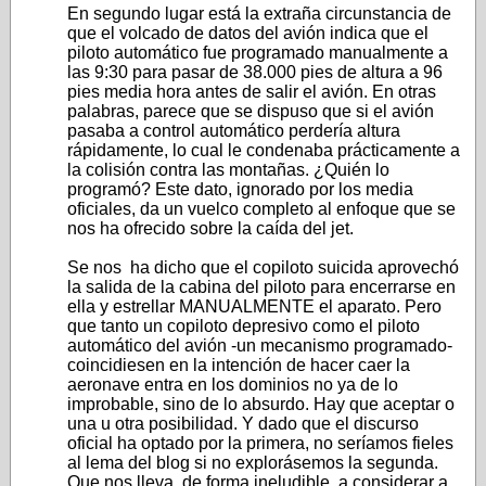
En segundo lugar está la extraña circunstancia de
que el volcado de datos del avión indica que el
piloto automático fue programado manualmente a
las 9:30 para pasar de 38.000 pies de altura a 96
pies media hora antes de salir el avión. En otras
palabras, parece que se dispuso que si el avión
pasaba a control automático perdería altura
rápidamente, lo cual le condenaba prácticamente a
la colisión contra las montañas. ¿Quién lo
programó? Este dato, ignorado por los media
oficiales, da un vuelco completo al enfoque que se
nos ha ofrecido sobre la caída del jet.
Se nos ha dicho que el copiloto suicida aprovechó
la salida de la cabina del piloto para encerrarse en
ella y estrellar MANUALMENTE el aparato. Pero
que tanto un copiloto depresivo como el piloto
automático del avión -un mecanismo programado-
coincidiesen en la intención de hacer caer la
aeronave entra en los dominios no ya de lo
improbable, sino de lo absurdo. Hay que aceptar o
una u otra posibilidad. Y dado que el discurso
oficial ha optado por la primera, no seríamos fieles
al lema del blog si no explorásemos la segunda.
Que nos lleva, de forma ineludible, a considerar a