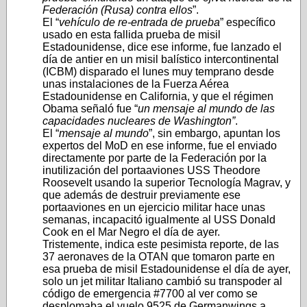
Federación (Rusa) contra ellos
”.
El “
vehículo de re-entrada de prueba
” específico
usado en esta fallida prueba de misil
Estadounidense, dice ese informe, fue lanzado el
día de antier en un misil balístico intercontinental
(ICBM) disparado el lunes muy temprano desde
unas instalaciones de la Fuerza Aérea
Estadounidense en California, y que el régimen
Obama señaló fue “
un mensaje al mundo de las
capacidades nucleares de Washington”
.
El “
mensaje al mundo
”, sin embargo, apuntan los
expertos del MoD en ese informe, fue el enviado
directamente por parte de la Federación por la
inutilización del portaaviones USS Theodore
Roosevelt usando la superior Tecnología Magrav, y
que además de destruir previamente ese
portaaviones en un ejercicio militar hace unas
semanas, incapacitó igualmente al USS Donald
Cook en el Mar Negro el día de ayer.
Tristemente, indica este pesimista reporte, de las
37 aeronaves de la OTAN que tomaron parte en
esa prueba de misil Estadounidense el día de ayer,
solo un jet militar Italiano cambió su transpoder al
código de emergencia #7700 al ver como se
desplomaba el vuelo 9525 de Germanwings a