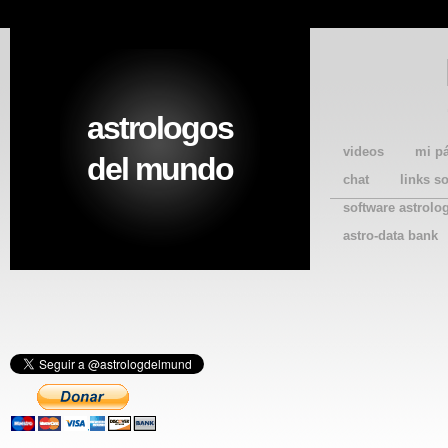
astrologos
videos
mi p
del mundo
chat
links s
software astrolo
astro-data bank