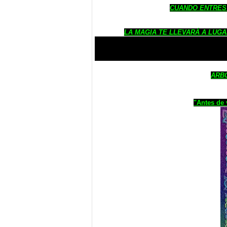
CUANDO ENTRES 
LA MAGIA TE LLEVARÁ A LUGA
ARBO
"Antes de 