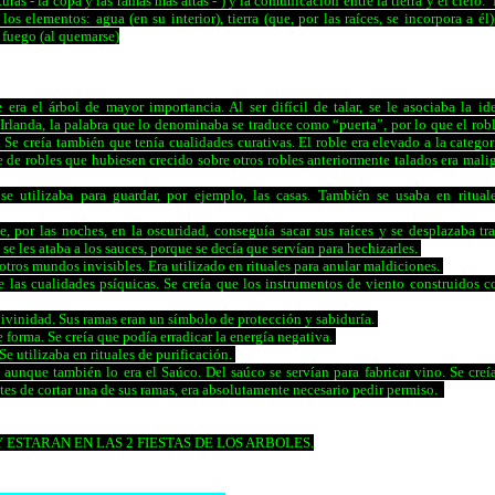
lturas - la copa y las ramas más altas - ) y la comunicación entre la tierra y el cielo.
los elementos: agua (en su interior), tierra (que, por las raíces, se incorpora a él),
y fuego (al quemarse)
e
era el árbol de mayor importancia. Al ser difícil de talar, se le asociaba la id
n Irlanda, la palabra que lo denominaba se traduce como “puerta”, por lo que el robl
 Se creía también que tenía cualidades curativas. El roble era elevado a la categor
 de robles que hubiesen crecido sobre otros robles anteriormente talados era mali
se utilizaba para guardar, por ejemplo, las casas. También se usaba en ritual
, por las noches, en la oscuridad, conseguía sacar sus raíces y se desplazaba tra
e les ataba a los sauces, porque se decía que servían para hechizarles.
tros mundos invisibles. Era utilizado en rituales para anular maldiciones.
e las cualidades psíquicas. Se creía que los instrumentos de viento construidos c
ivinidad. Sus ramas eran un símbolo de protección y sabiduría.
forma. Se creía que podía erradicar la energía negativa.
Se utilizaba en rituales de purificación.
 aunque también lo era el Saúco. Del saúco se servían para fabricar vino. Se creí
tes de cortar una de sus ramas, era absolutamente necesario pedir permiso.
 ESTARAN EN LAS 2 FIESTAS DE LOS ARBOLES.