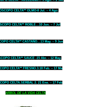
SCOPO CELTA** OLMO-8 Jul. – 4 Ago.
COPO CELTA** ROBLE…10 Jun. – 7 Jul
OPO CELTA** CASTAÑO…13 May. – 9 Jun
OPO CELTA** SAUCE -15 Abr. – 12 May.
OPO CELTA** FRESNO.3.18 Feb. – 17 Ma
OPO CELTA.SERBAL 2. 21 Ene. – 17 Feb
ARBOL DE LA VIDA CELTA