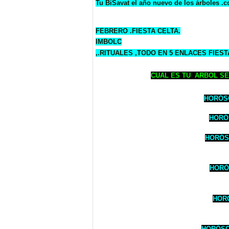
Tu BiSavat el año nuevo de los árboles .c
FEBRERO .FIESTA CELTA.
IMBOLC
,.RITUALES ,TODO EN 5 ENLACES FIEST
CUAL ES TU ARBOL SE
HORÓSC
HORÓS
HORÓSC
HORÓS
HORÓ
HORÓSCO