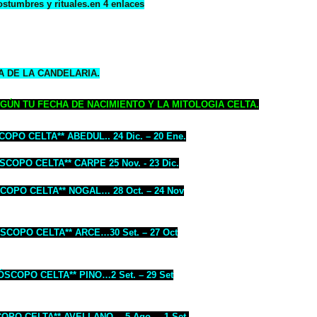
ostumbres y rituales.en 4 enlaces
A DE LA CANDELARIA.
GÚN TU FECHA DE NACIMIENTO Y LA MITOLOGIA CELTA.
OPO CELTA** ABEDUL.. 24 Dic. – 20 Ene.
COPO CELTA** CARPE 25 Nov. - 23 Dic.
OPO CELTA** NOGAL… 28 Oct. – 24 Nov
COPO CELTA** ARCE…30 Set. – 27 Oct
SCOPO CELTA** PINO…2 Set. – 29 Set
PO CELTA** AVELLANO… 5 Ago. – 1 Set.