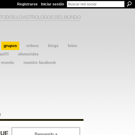
Registrarse
Iniciar sesión
 TODOS LO ASTROLOGOS DEL MUNDO
grupos
videos
blogs
fotos
as!!!!
efemerides
l mundo
nuestro facebook
!
QUE
Bienvenido a