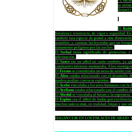
- y las a
se unían 
(hojas) 
El
Robl
fortaleza y resistencia, de vigor y seguridad. E
también una especie de portal a otra dimensión.
semidiós, y, cuentan las leyendas que un bosque
sumamente peligroso por las noches.
El
Serbal
tenía significado de proteccion, y 
adivinación.
El
Sauce
era un arbol un tanto sombrío, ya que
caminantes mientras murmuraba. A los enemigos s
El
Fresno
se consideraba un nexo de unión con o
El
Aliso
estaba relacionado con el desarrollo d
madera podían convocar espíritus.
El
Acebo
vinculaba a los seres humanos con la d
El
Avellano
estaba relacionado con el cambio de 
El
Abedul
se vinculaba al futuro y la esperanza. 
El
Espino
era el árbol de hadas por excelencia,
muchos saúcos eran, en realidad, brujas y que an
http://laprofeciadecirce.blogspot.co.il
HAGAN CLIK EN LOS ENLACES DE ABAJO Y