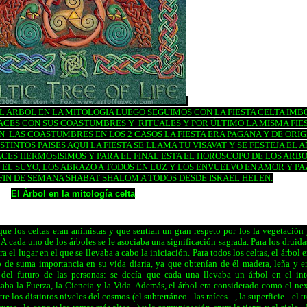
 ARBOL EN LA MITOLOGIA LUEGO SEGUIMOS CON LA FIESTA CELTA IMB
ACES CON SUS COASTUMBRES Y RITUALES Y POR ÚLTIMO LA MISMA FIE
N LAS COASTUMBRES EN LOS 2 CASOS LA FIESTA ERA PAGANA Y DE ORI
INTOS PAISES AQUI LA FIESTA SE LLAMA TU VISAVAT Y SE FESTEJA EL 
ACES HERMOSISIMOS Y PARA EL FINAL ESTA EL HOROSCOPO DE LOS ARB
 EL SUYO, LOS ABRAZO A TODOS EN LUZ Y LOS ENVUELVO EN AMOR Y PA
IN DE SEMANA SHABAT SHALOM A TODOS DESDE ISRAEL HELEN.
El Árbol en la mitología celta
que los celtas eran animistas y que sentían un gran respeto por los la vegetación 
A cada uno de los árboles se le asociaba una significación sagrada. Para los druidas
a el lugar en el que se llevaba a cabo la iniciación. Para todos los celtas, el árbol 
 de suma importancia en su vida diaria, ya que obtenían de él madera, leña y e
del futuro de las personas: se decía que cada una llevaba un árbol en el inte
aba la Fuerza, la Ciencia y la Vida. Además, el árbol era considerado como el ne
re los distintos niveles del cosmos (el subterráneo - las raíces - , la superficie - el 