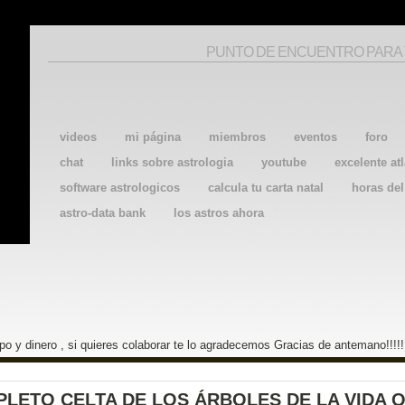
PUNTO DE ENCUENTRO PARA
videos
mi página
miembros
eventos
foro
chat
links sobre astrologia
youtube
excelente atl
software astrologicos
calcula tu carta natal
horas de
astro-data bank
los astros ahora
o y dinero , si quieres colaborar te lo agradecemos Gracias de antemano!!!!!
ETO CELTA DE LOS ÁRBOLES DE LA VIDA 