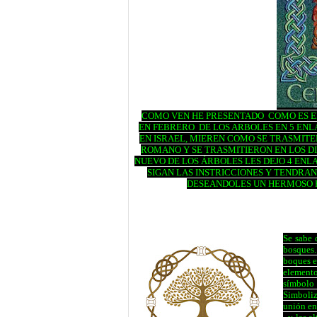
COMO VEN HE PRESENTADO COMO ES EL
EN FEBRERO DE LOS ARBOLES EN 5 ENL
EN ISRAEL, MIEREN COMO SE TRASMITE
ROMANO Y SE TRASMITIERON EN LOS DIST
NUEVO DE LOS ÁRBOLES LES DEJO 4 ENL
SIGAN LAS INSTRICCIONES Y TENDRAN
DESEANDOLES UN HERMOSO F
Se sabe 
bosques. 
boques er
elemento
símbolo 
Simboliz
unión ent