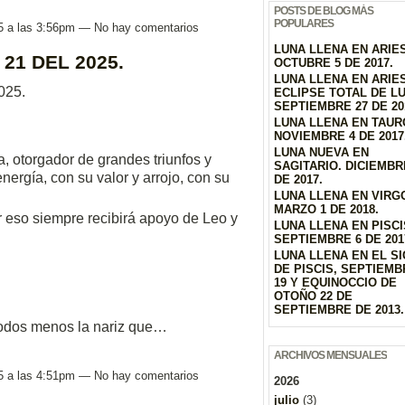
POSTS DE BLOG MÁS
POPULARES
5 a las 3:56pm — No hay comentarios
LUNA LLENA EN ARIES
21 DEL 2025.
OCTUBRE 5 DE 2017.
LUNA LLENA EN ARIE
025.
ECLIPSE TOTAL DE L
SEPTIEMBRE 27 DE 20
LUNA LLENA EN TAUR
NOVIEMBRE 4 DE 2017
LUNA NUEVA EN
a, otorgador de grandes triunfos y
SAGITARIO. DICIEMBR
nergía, con su valor y arrojo, con su
DE 2017.
LUNA LLENA EN VIRG
MARZO 1 DE 2018.
r eso siempre recibirá apoyo de Leo y
LUNA LLENA EN PISCI
SEPTIEMBRE 6 DE 201
LUNA LLENA EN EL S
DE PISCIS, SEPTIEMB
19 Y EQUINOCCIO DE
OTOÑO 22 DE
SEPTIEMBRE DE 2013.
todos menos la nariz que…
ARCHIVOS MENSUALES
5 a las 4:51pm — No hay comentarios
2026
julio
(3)