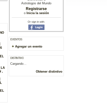
Astrologos del Mundo
Registrarse
o
Inicia la sesión
Or sign in with:
GNO
EVENTOS
E
Agregar un evento
26
DEL
DISTINTIVO
Cargando…
 LA
 ,
Obtener distintivo
E
EL
DEL