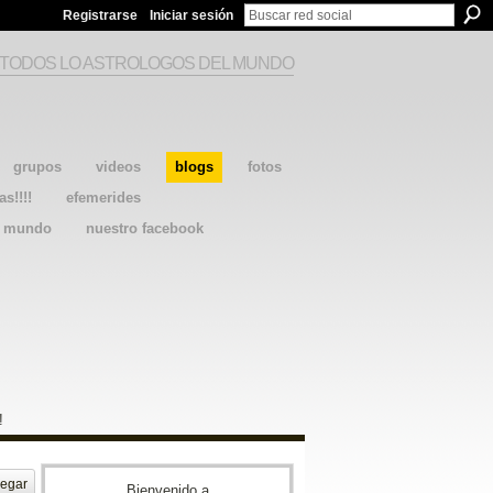
Registrarse
Iniciar sesión
 TODOS LO ASTROLOGOS DEL MUNDO
grupos
videos
blogs
fotos
as!!!!
efemerides
l mundo
nuestro facebook
!
egar
Bienvenido a