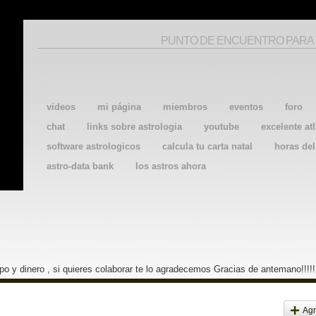
PUNTO DE ENCUENTRO PARA
videos
mi página
miembros
eventos
foro
chat
links sobre astrologia
youtube
excelente atl
software astrologicos
calcula tu carta natal
horas de
astro-data bank
los astros ahora
o y dinero , si quieres colaborar te lo agradecemos Gracias de antemano!!!!!
Agr