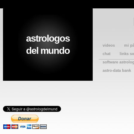
astrologos
videos
mi p
del mundo
chat
links s
software astrolo
astro-data bank