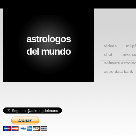
astrologos
videos
mi p
del mundo
chat
links s
software astrolo
astro-data bank