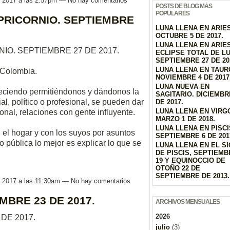
, 2017 a las 2:57pm — No hay comentarios
POSTS DE BLOG MÁS
POPULARES
PRICORNIO. SEPTIEMBRE
LUNA LLENA EN ARIES
OCTUBRE 5 DE 2017.
LUNA LLENA EN ARIE
O. SEPTIEMBRE 27 DE 2017.
ECLIPSE TOTAL DE L
SEPTIEMBRE 27 DE 20
LUNA LLENA EN TAUR
-Colombia.
NOVIEMBRE 4 DE 2017
LUNA NUEVA EN
reciendo permitiéndonos y dándonos la
SAGITARIO. DICIEMBR
l, político o profesional, se pueden dar
DE 2017.
LUNA LLENA EN VIRG
onal, relaciones con gente influyente.
MARZO 1 DE 2018.
LUNA LLENA EN PISCI
 el hogar y con los suyos por asuntos
SEPTIEMBRE 6 DE 201
o pública lo mejor es explicar lo que se
LUNA LLENA EN EL S
DE PISCIS, SEPTIEMB
19 Y EQUINOCCIO DE
OTOÑO 22 DE
SEPTIEMBRE DE 2013.
, 2017 a las 11:30am — No hay comentarios
MBRE 23 DE 2017.
ARCHIVOS MENSUALES
2026
DE 2017.
julio
(3)