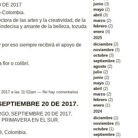
junio
(3)
 DE 2017
mayo
(2)
é-Colombia.
abril
(3)
tora de las artes y la creatividad, de la
marzo
(2)
indecisa y amante de la belleza, tozuda
febrero
(2)
enero
(4)
2025
diciembre
(2)
y por eso siempre recibirá el apoyo de
noviembre
(3)
octubre
(3)
septiembre
(2)
flor o colibrí.
agosto
(2)
julio
(2)
junio
(2)
mayo
(2)
abril
(2)
, 2017 a las 11:02am — No hay comentarios
marzo
(2)
febrero
(2)
SEPTIEMBRE 20 DE 2017.
enero
(1)
2024
RGO. SEPTIEMBRE 20 DE 2017.
diciembre
(1)
 PRIMAVERA EN EL SUR.
noviembre
(6)
octubre
(1)
é, Colombia.
septiembre
(1)