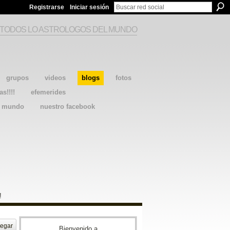
Registrarse
Iniciar sesión
 TODOS LO ASTROLOGOS DEL MUNDO
grupos
videos
blogs
fotos
as!!!!
efemerides
l mundo
nuestro facebook
!
egar
Bienvenido a