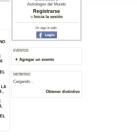
Astrologos del Mundo
Registrarse
o
Inicia la sesión
Or sign in with:
GNO
EVENTOS
E
Agregar un evento
26
DEL
DISTINTIVO
Cargando…
 LA
 ,
Obtener distintivo
E
EL
DEL