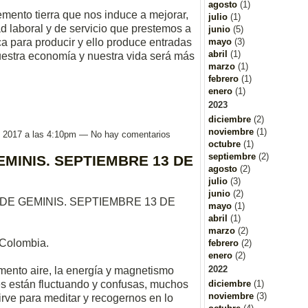
agosto
(1)
emento tierra que nos induce a mejorar,
julio
(1)
ad laboral y de servicio que prestemos a
junio
(5)
mayo
(3)
ca para producir y ello produce entradas
abril
(1)
estra economía y nuestra vida será más
marzo
(1)
febrero
(1)
enero
(1)
2023
diciembre
(2)
noviembre
(1)
, 2017 a las 4:10pm — No hay comentarios
octubre
(1)
septiembre
(2)
MINIS. SEPTIEMBRE 13 DE
agosto
(2)
julio
(3)
junio
(2)
DE GEMINIS. SEPTIEMBRE 13 DE
mayo
(1)
abril
(1)
marzo
(2)
-Colombia.
febrero
(2)
enero
(2)
2022
ento aire, la energía y magnetismo
diciembre
(1)
s están fluctuando y confusas, muchos
noviembre
(3)
irve para meditar y recogernos en lo