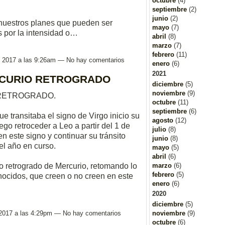
octubre
(4)
septiembre
(2)
junio
(2)
 nuestros planes que pueden ser
mayo
(7)
s por la intensidad o…
abril
(8)
marzo
(7)
febrero
(11)
, 2017 a las 9:26am — No hay comentarios
enero
(6)
2021
RCURIO RETROGRADO
diciembre
(5)
noviembre
(9)
 RETROGRADO.
octubre
(11)
septiembre
(6)
e transitaba el signo de Virgo inicio su
agosto
(12)
ego retroceder a Leo a partir del 1 de
julio
(8)
n este signo y continuar su tránsito
junio
(8)
el año en curso.
mayo
(5)
abril
(6)
marzo
(6)
o retrogrado de Mercurio, retomando lo
febrero
(5)
cidos, que creen o no creen en este
enero
(6)
2020
diciembre
(5)
 2017 a las 4:29pm — No hay comentarios
noviembre
(9)
octubre
(6)