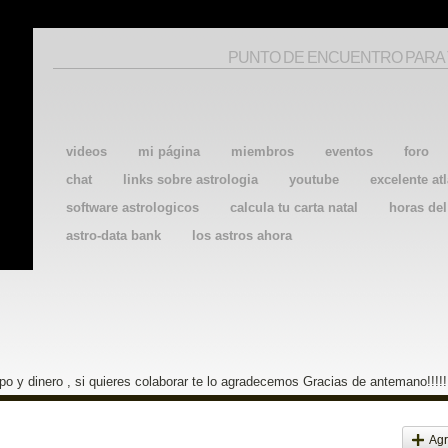
PUNTO DE ENCUENTRO PARA
videos
mi página
miembros
eventos
foro
chat
links sobre astrologia
youtube
excelente atl
software astrologicos
calcula tu carta natal
horas de
astro-data bank
los astros ahora
o y dinero , si quieres colaborar te lo agradecemos Gracias de antemano!!!!!
Agr