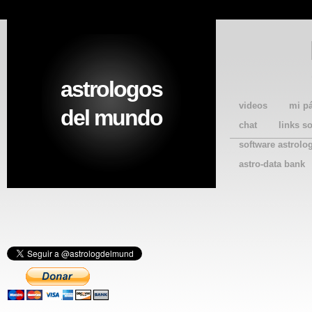
astrologos
videos
mi p
del mundo
chat
links s
software astrolo
astro-data bank