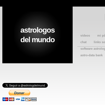
astrologos
videos
mi p
del mundo
chat
links s
software astrolo
astro-data bank