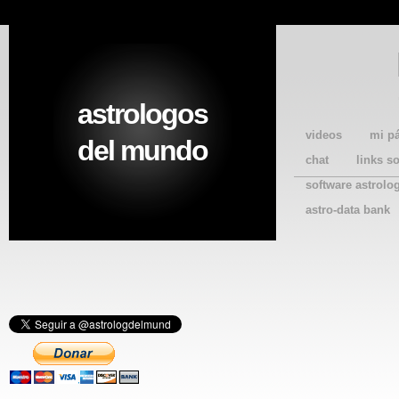
astrologos
videos
mi p
del mundo
chat
links s
software astrolo
astro-data bank