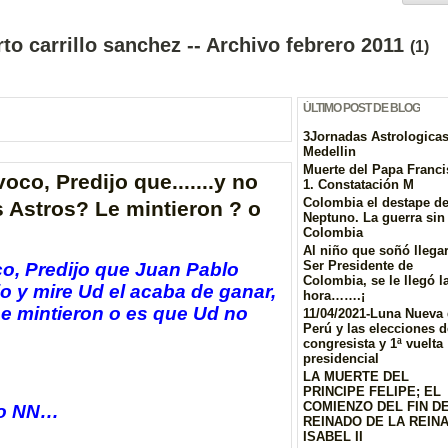
to carrillo sanchez -- Archivo febrero 2011
(1)
ÚLTIMO POST DE BLOG
3Jornadas Astrologica
Medellin
Muerte del Papa Franc
oco, Predijo que.......y no
1. Constatación M
Colombia el destape d
 Astros? Le mintieron ? o
Neptuno. La guerra sin 
Colombia
Al niño que soñó llegar
Ser Presidente de
co, Predijo que Juan Pablo
Colombia, se le llegó l
o y mire Ud el acaba de ganar,
hora…….¡
e mintieron o es que Ud no
11/04/2021-Luna Nueva 
Perú y las elecciones d
congresista y 1ª vuelta
presidencial
LA MUERTE DEL
PRINCIPE FELIPE; EL
COMIENZO DEL FIN D
ogo NN…
REINADO DE LA REIN
ISABEL II