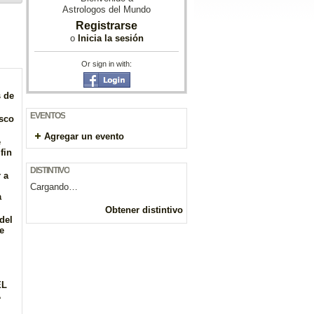
Astrologos del Mundo
Registrarse
o
Inicia la sesión
Or sign in with:
s de
EVENTOS
isco
Agregar un evento
e
fin
DISTINTIVO
 a
Cargando…
a
Obtener distintivo
del
e
EL
A