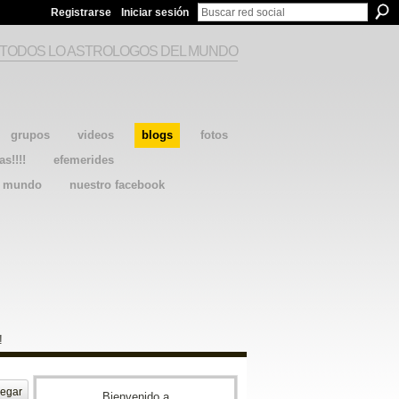
Registrarse
Iniciar sesión
 TODOS LO ASTROLOGOS DEL MUNDO
grupos
videos
blogs
fotos
as!!!!
efemerides
l mundo
nuestro facebook
!
egar
Bienvenido a