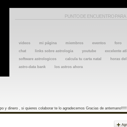
PUNTO DE ENCUENTRO PARA
videos
mi página
miembros
eventos
foro
chat
links sobre astrologia
youtube
excelente atl
software astrologicos
calcula tu carta natal
horas de
astro-data bank
los astros ahora
o y dinero , si quieres colaborar te lo agradecemos Gracias de antemano!!!!!
Agr