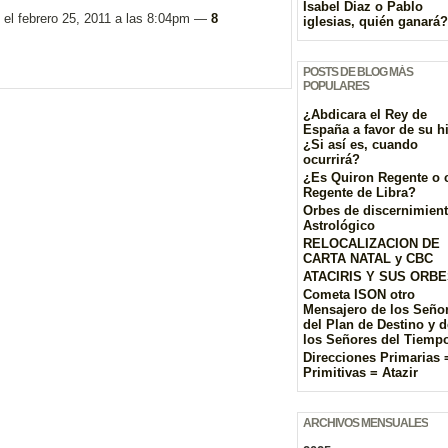
Isabel Diaz o Pablo
el febrero 25, 2011 a las 8:04pm —
8
iglesias, quién ganará?
POSTS DE BLOG MÁS
POPULARES
¿Abdicara el Rey de
España a favor de su h
¿Si así es, cuando
ocurrirá?
¿Es Quiron Regente o 
Regente de Libra?
Orbes de discernimien
Astrológico
RELOCALIZACION DE
CARTA NATAL y CBC
ATACIRIS Y SUS ORB
Cometa ISON otro
Mensajero de los Seño
del Plan de Destino y d
los Señores del Tiemp
Direcciones Primarias 
Primitivas = Atazir
ARCHIVOS MENSUALES