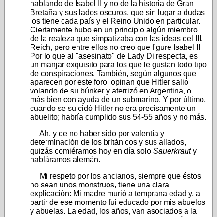
hablando de Isabel II y no de la historia de Gran
Bretaña y sus lados oscuros, que sin lugar a dudas
los tiene cada país y el Reino Unido en particular.
Ciertamente hubo en un principio algún miembro
de la realeza que simpatizaba con las ideas del III.
Reich, pero entre ellos no creo que figure Isabel II.
Por lo que al "asesinato" de Lady Di respecta, es
un manjar exquisito para los que le gustan todo tipo
de conspiraciones. También, según algunos que
aparecen por este foro, opinan que Hitler salió
volando de su búnker y aterrizó en Argentina, o
más bien con ayuda de un submarino. Y por último,
cuando se suicidó Hitler no era precisamente un
abuelito; habría cumplido sus 54-55 años y no más.
Ah, y de no haber sido por valentía y
determinación de los británicos y sus aliados,
quizás comiéramos hoy en día solo
Sauerkraut
y
habláramos alemán.
Mi respeto por los ancianos, siempre que éstos
no sean unos monstruos, tiene una clara
explicación: Mi madre murió a temprana edad y, a
partir de ese momento fui educado por mis abuelos
y abuelas. La edad, los años, van asociados a la