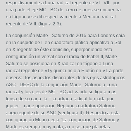
respectivamente a Luna radical regente de VI - VII , por
otra parte el eje MC - BC del cero de aries se encuentra
en trígono y sextil respectivamente a Mercurio radical
regente de VIII. (figura 2-3).
La conjunción Marte - Saturno de 2016 para Londres caia
en la cuspide de II en cuadratura plática aplicativa a Sol
en X regente de éste domicilio, superponiendo esta
configuración universal con el radix de Isabel II, Marte -
Saturno se posiciona en X radical en trígono a Luna
radical regente de VI y quincuncio a Plutón en VI. a parte
observar los aspectos disonantes de los ejes astrologicos
ASC - DESC de la conjunción Marte - Saturno a Luna
radical y los ejes de MC - BC activando su figura mas
tensa de su carta, la T cuadrada radical formada por
jupiter - marte oposición Neptuno cuadratura Saturno
apex regente de su ASC (ver figura 4). Respecto a esta
configuración Morin decia "La conjuncion de Saturno y
Marte es siempre muy mala, a no ser que planetas