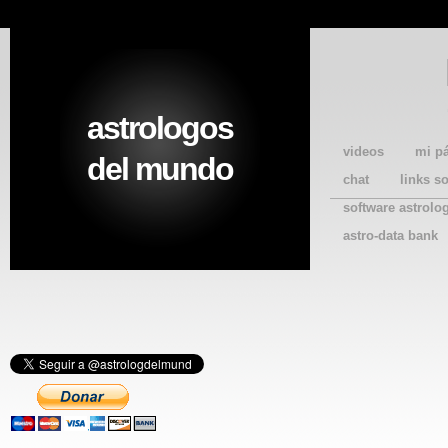
astrologos
videos
mi p
del mundo
chat
links s
software astrolo
astro-data bank