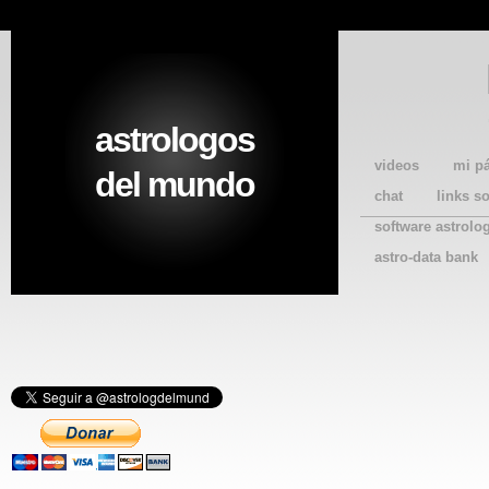
astrologos
videos
mi p
del mundo
chat
links s
software astrolo
astro-data bank