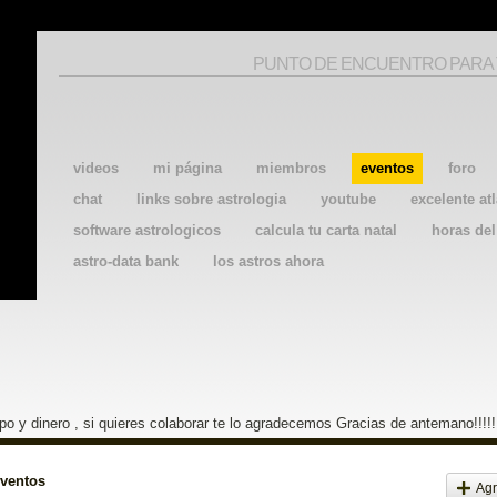
PUNTO DE ENCUENTRO PARA
videos
mi página
miembros
eventos
foro
chat
links sobre astrologia
youtube
excelente atl
software astrologicos
calcula tu carta natal
horas de
astro-data bank
los astros ahora
o y dinero , si quieres colaborar te lo agradecemos Gracias de antemano!!!!!
eventos
Agr