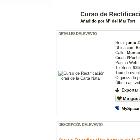
Curso de Rectificaci
Añadido por
Mª del Mar Tort
DETALLES DEL EVENTO
Hora:
junio 2
Ubicación:
Es
Calle:
Muntan
Ciudad/Puebl
Página Web 
Teléfono:
935
Tipo de even
Organizado p
Última activi
Exportar 
Me gust
MySpace
DESCRIPCIÓN DEL EVENTO