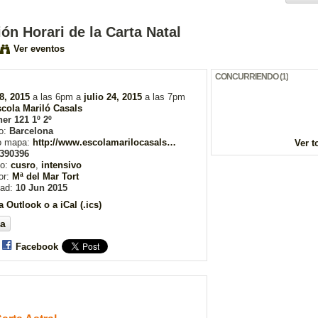
ón Horari de la Carta Natal
Ver eventos
CONCURRIENDO (1)
8, 2015
a las 6pm a
julio 24, 2015
a las 7pm
cola Mariló Casals
er 121 1º 2º
o:
Barcelona
o mapa:
http://www.escolamarilocasals…
Ver t
390396
to:
cusro
,
intensivo
or:
Mª del Mar Tort
dad:
10 Jun 2015
a Outlook o a iCal (.ics)
a
Facebook