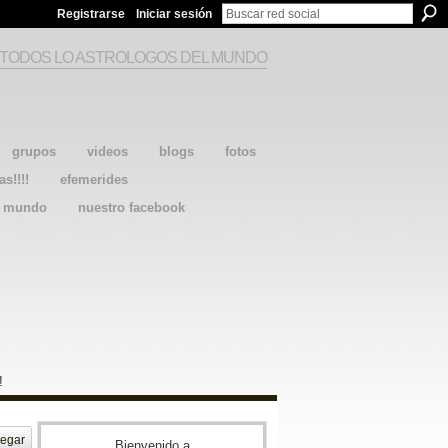
Registrarse
Iniciar sesión
 TODOS LO ASTROLOGOS DEL MUNDO
grupos
videos
blogs
fotos
as!!!!
efemerides
l mundo
nuestro facebook
!
egar
Bienvenido a